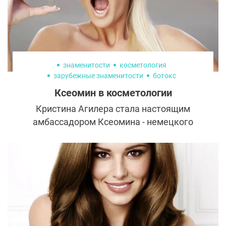
знаменитости
косметология
зарубежные знаменитости
ботокс
Ксеомин в косметологии
Кристина Агилера стала настоящим
амбассадором Ксеомина - немецкого
инъекционного препарата против морщин.
Как объясняет сама певица, она долго
искала такое средство, которое помогло
бы выглядеть лучше на сцене и в жизни
без эффекта «обездвиженного
замороженного лица».