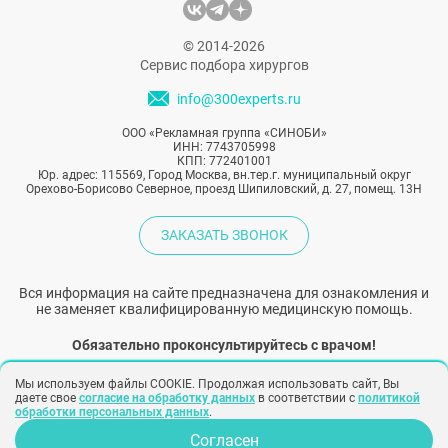
© 2014-2026
Сервис подбора хирургов
info@300experts.ru
ООО «Рекламная группа «СИНОБИ»
ИНН: 7743705998
КПП: 772401001
Юр. адрес: 115569, Город Москва, вн.тер.г. муниципальный округ
Орехово-Борисово Северное, проезд Шипиловский, д. 27, помещ. 13Н
ЗАКАЗАТЬ ЗВОНОК
Вся информация на сайте предназначена для ознакомления и
не заменяет квалифицированную медицинскую помощь.
Обязательно проконсультируйтесь с врачом!
Мы используем файлы COOKIE. Продолжая использовать сайт, Вы
Народный рейтинг хирургов
даете свое
согласие на обработку данных
в соответствии с
политикой
обработки персональных данных
.
Согласен
Политика конфиденциальности
Согласие на обработку персональных