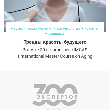
пластическая хирургия
косметология
красота
здоровье
Тренды красоты будущего
Вот уже 30 лет конгресс IMCAS
(International Master Course on Aging
Science) собирает вместе мировых
дерматологов, косметологов и
пластических хирургов. В этом году
конгресс собрал 16 тысяч специалистов из
136 стран, включая Россию, для обмена
опытом и презентации инноваций. Какие
же новинки в области эстетической
медицины ожидают нас в будущем?