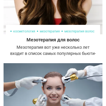
косметология
мезотерапия
мезотерапия волос
Мезотерапия для волос
Мезотерапия вот уже несколько лет
входит в список самых популярных бьюти-
процедур. Она способна вернуть здоровье
и красоту не только лицу и телу, но и
волосам. Однако прежде, чем отправиться
к косметологу, стоит разобраться во всех
нюансах мезотерапии для волос.