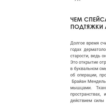
ЧЕМ СПЕЙС
ПОДТЯЖКИ 
Долгое время счи
годах дерматоло
старости, ведь о
Это открытие отр
в буквальном см
об операции, пр
Брайан Мендельс
мышцами. Ткан
пространствах,
действием силы 