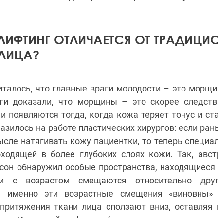
ЛИФТИНГ ОТЛИЧАЕТСЯ ОТ ТРАДИЦИ
ЛИЦА?
талось, что главные враги молодости – это морщи
ги доказали, что морщины – это скорее следств
ни появляются тогда, когда кожа теряет тонус и ст
азилось на работе пластических хирургов: если ра
ысле натягивать кожу пациентки, то теперь специа
оходящей в более глубоких слоях кожи. Так, авст
он обнаружил особые пространства, находящиеся
и с возрастом смещаются относительно дру
 и именно эти возрастные смещения «виновны» 
притяжения ткани лица сползают вниз, оставляя 