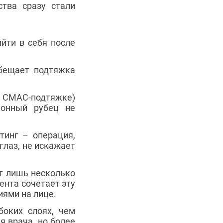
тва сразу стали
йти в себя после
обещает подтяжка
и СМАС-подтяжке)
ионный рубец не
тинг – операция,
глаз, не искажает
ят лишь несколько
ента сочетает эту
иями на лице.
боких слоях, чем
я врача, но более