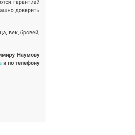
ются гарантией
рашно доверить
а, век, бровей,
димиру Наумову
а
и по телефону