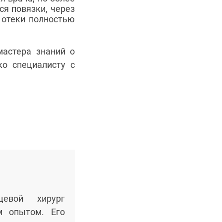
ся повязки, через
и отеки полностью
мастера знаний о
ко специалисту с
цевой хирург
м опытом. Его