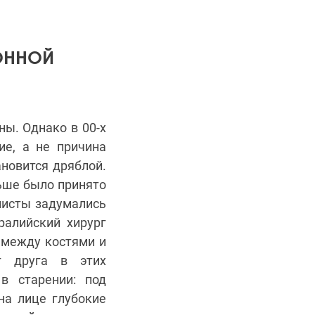
ОННОЙ
ны. Однако в 00-х
ие, а не причина
ановится дряблой.
ньше было принято
листы задумались
ралийский хирург
 между костями и
г друга в этих
в старении: под
на лице глубокие