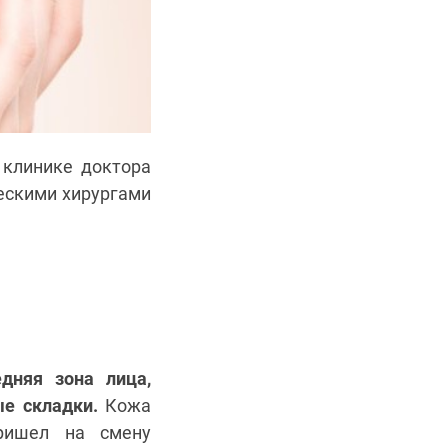
 клинике доктора
ческими хирургами
едняя зона лица,
ые складки.
Кожа
пришел на смену