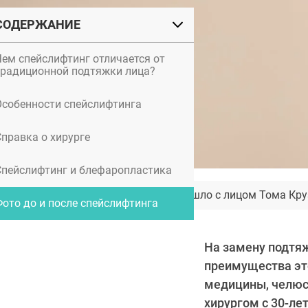
СОДЕРЖАНИЕ
Чем спейслифтинг отличается от
традиционной подтяжки лица?
Особенности спейслифтинга
Справка о хирурге
Спейслифтинг и блефаропластика
Что на самом деле произошло с лицом Тома Кру
Фото до и после спейслифтинга
На замену подтяж
преимущества эт
медицины, челюс
хирургом с 30-л