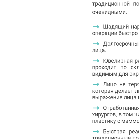
традиционной п
очевидными.
Щадящий нарк
операции быстро 
Долгосрочны
лица.
Ювелирная ра
проходит по ск
видимым для окр
Лицо не теря
которая делает л
выражение лица и
Отработанная
хирургов, в том 
пластику с маммо
Быстрая реа
традиционные под