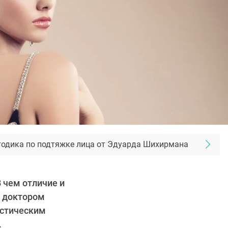
тодика по подтяжке лица от Эдуарда Шихирмана
 чем отличие и
с доктором
астическим
.