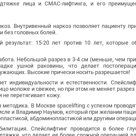
одтяжке лица и СМАС-лифтинга, и его преимущес
оз. Внутривенный наркоз позволяет пациенту при
и без головных болей.
й результат: 15-20 лет против 10 лет, которые 
бота. Небольшой разрез в 3-4 см (меньше, чем пр
ладке ушной раковины, что делает постоперац
ужающих. Высокие прически носить разрешается!
ет индивидуальности и естественности. Спейслиф
ицо моложе и свежее, но при этом не меняет разрез 
 не перетягивает кожу.
 методика. В Москве spacelifting с успехом провод
числе и Владимир Наумов, который при желании паци
пластикой, абдоминопластикой или другими операц
билитация. Спейслифтинг проводится в более глу
тяжки, что делает ее более сложной операцией дл