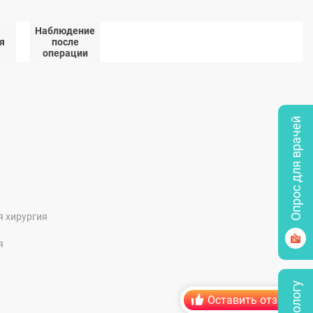
Наблюдение
я
после
операции
Опрос для врачей
я хирургия
я
Оставить отзыв