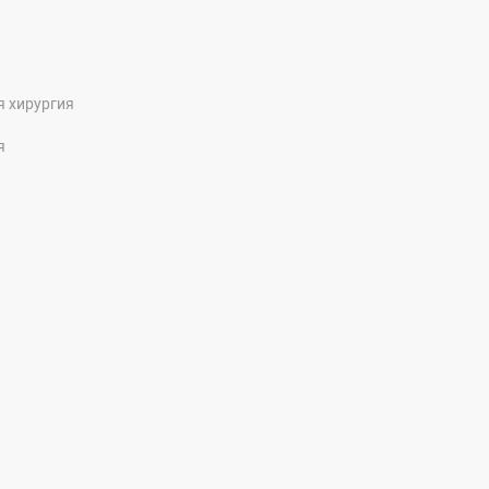
я хирургия
я