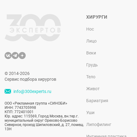
ХИРУРГИ
Нос
Лицо
Веки
Грудь
© 2014-2026
Тело
Сервис подбора хирургов
Живот
info@300experts.ru
Бариатрия
ООО «Рекламная группа «СИНОБИ»
ИНН: 7743705998
КПП: 772401001
Уши
Юр. адрес: 115569, Город Москва, вн.тер.г.
муниципальный округ Орехово-Борисово
Липофилинг
Северное, проезд Шипиловский, д. 27, помещ.
13Н
Интимная пластика