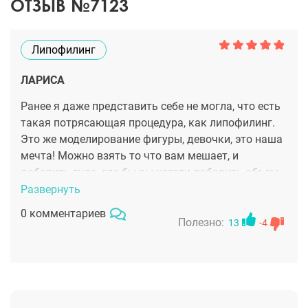
ОТЗЫВ №7123
Липофилинг
ЛАРИСА
Ранее я даже представить себе не могла, что есть
такая потрясающая процедура, как липофилинг.
Это же моделирование фигуры, девочки, это наша
мечта! Можно взять то что вам мешает, и
добавить туда, где бы вы хотели добавить объем.
Доктор Гауэр настоящая волшебница, ведь она
Развернуть
именно сотворила фигуру моей мечты!!!!
0 комментариев
Полезно:
13
-4