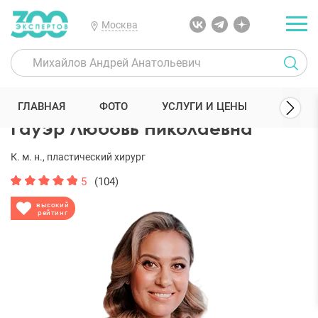
Москва
300 Экспертов
Пластические хирурги
Гауэр Любовь Николаевн
ГЛАВНАЯ
ФОТО
УСЛУГИ И ЦЕНЫ
ОТЗЫ
Гауэр Любовь Николаевна
К. м. н., пластический хирург
5
(104)
высокий
рейтинг