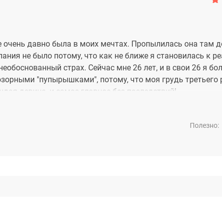
е очень давно была в моих мечтах. Пропылилась она там 
елания не было потому, что как не ближе я становилась к р
необоснованный страх. Сейчас мне 26 лет, и в свои 26 я бо
зорными "пупырышками", потому, что моя грудь третьего р
дая девица, и самое главное без последствий!
Полезно: