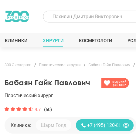
КЛИНИКИ
ХИРУРГИ
КОСМЕТОЛОГИ
УС
300 Экспертов
Пластические хирурги
Бабаян Гайк Павлович
Бабаян Гайк Павлович
высокий
рейтинг
Пластический хирург
4.7
(60)
Клиника:
+7 (495) 120-88-85