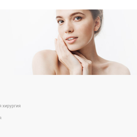
я хирургия
я