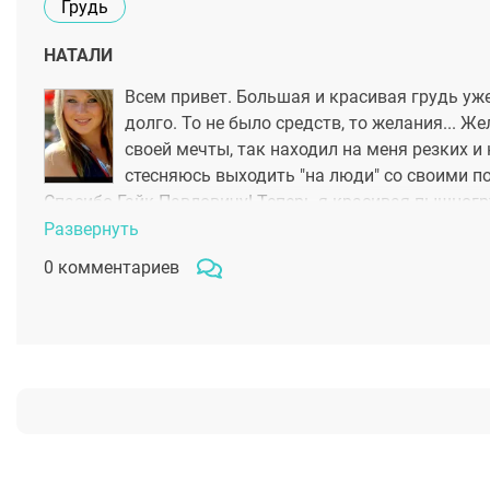
Грудь
НАТАЛИ
Всем привет. Большая и красивая грудь уж
долго. То не было средств, то желания... Ж
своей мечты, так находил на меня резких и 
стесняюсь выходить "на люди" со своими по
Спасибо Гайк Павловичу! Теперь я красивая пышногру
Развернуть
0 комментариев