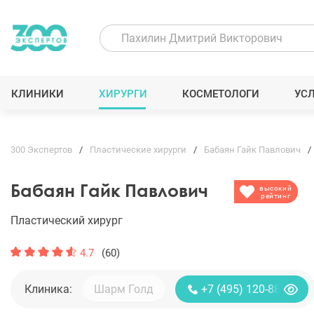
КЛИНИКИ
ХИРУРГИ
КОСМЕТОЛОГИ
УС
300 Экспертов
Пластические хирурги
Бабаян Гайк Павлович
Бабаян Гайк Павлович
высокий
рейтинг
Пластический хирург
4.7
(60)
Клиника:
+7 (495) 120-88-85