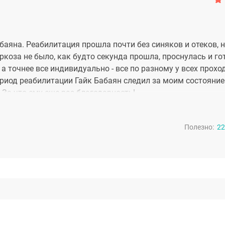
баяна. Реабилитация прошла почти без синяков и отеков, 
аркоза не было, как будто секунда прошла, проснулась и г
 а точнее все индивидуально - все по разному у всех проход
ериод реабилитации Гайк Бабаян следил за моим состояние
За что ему еще раз благодарность!
Полезно:
22