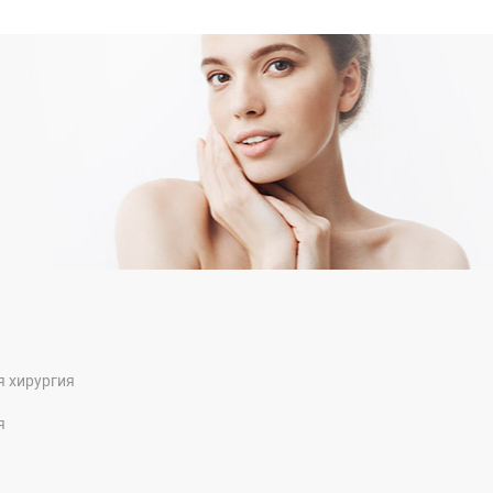
я хирургия
я