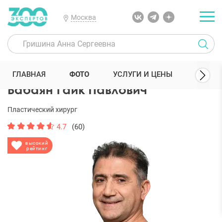
Москва
300 Экспертов
Пластические хирурги
Бабаян Гайк Павлович
ГЛАВНАЯ
ФОТО
УСЛУГИ И ЦЕНЫ
ОТЗЫВ
Бабаян Гайк Павлович
Пластический хирург
4.7
(60)
высокий
рейтинг