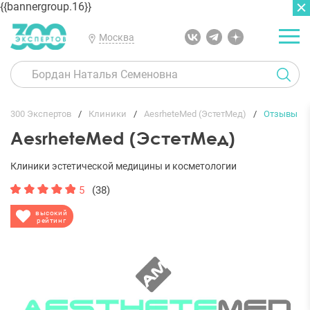
{{bannergroup.16}}
Москва
ГЛАВНАЯ
ОТЗЫВЫ
300 Экспертов
Клиники
AesrheteMed (ЭстетМед)
Отзывы
AesrheteMed (ЭстетМед)
Клиники эстетической медицины и косметологии
5
(38)
высокий
рейтинг