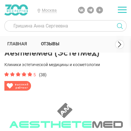
Москва
300 Экспертов
Клиники
AesrheteMed (ЭстетМед)
Отзывы
ГЛАВНАЯ
ОТЗЫВЫ
AesrheteMed (ЭстетМед)
Клиники эстетической медицины и косметологии
5
(38)
высокий
рейтинг