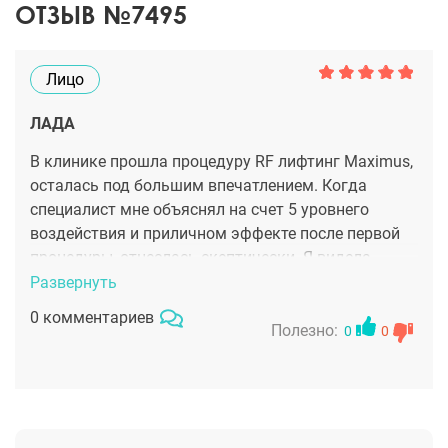
ОТЗЫВ №7495
Лицо
ЛАДА
В клинике прошла процедуру RF лифтинг Maximus,
осталась под большим впечатлением. Когда
специалист мне объяснял на счет 5 уровнего
воздействия и приличном эффекте после первой
процедуры, отнеслась скептически. Я видела
результат, думала, что для этого понадобится не
Развернуть
один сеанс. У меня разгладились мимические
0 комментариев
морщины, а мелкие практически исчезли и это
Полезно:
0
0
после 1 посещения. Так что непременно вернусь,
тем более RF лифтинг Maximus не требует
специальной подготовки и вся процедура
безбоязненна, можно записываться в любое