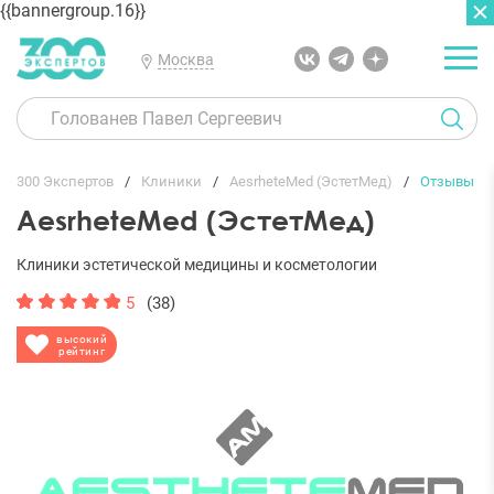
{{bannergroup.16}}
Москва
ГЛАВНАЯ
ОТЗЫВЫ
300 Экспертов
Клиники
AesrheteMed (ЭстетМед)
Отзывы
AesrheteMed (ЭстетМед)
Клиники эстетической медицины и косметологии
5
(38)
высокий
рейтинг