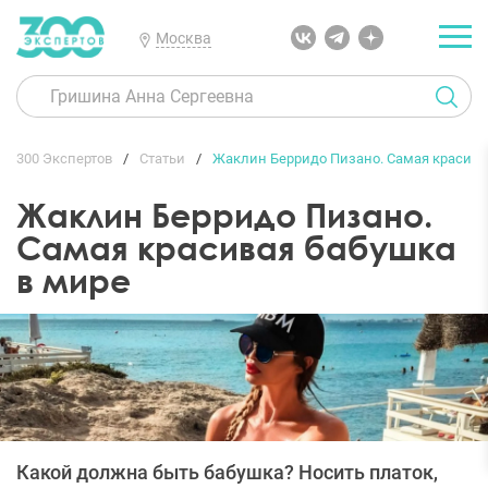
Москва
300 Экспертов
Статьи
Жаклин Берридо Пизано. Самая красива
Жаклин Берридо Пизано.
Самая красивая бабушка
в мире
Какой должна быть бабушка? Носить платок,