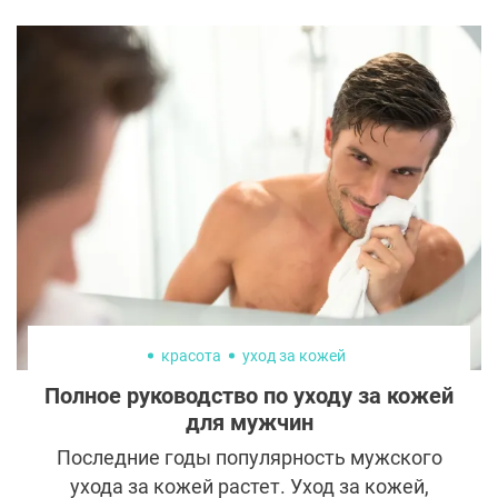
труднопроизносимое слово —
глюконолактон. Этот ингредиент набирает
популярность, уверенно вытесняя
классические кислоты вроде AHA и BHA.
Что это за вещество, почему оно идеально
для чувствительной кожи и стоит ли
добавлять его в свой уход? Разберёмся по
полочкам.
красота
уход за кожей
Полное руководство по уходу за кожей
для мужчин
Последние годы популярность мужского
ухода за кожей растет. Уход за кожей,