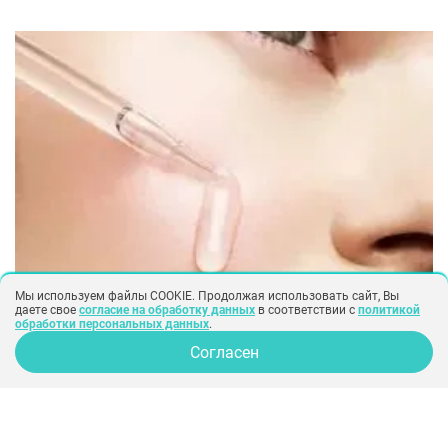
некогда считавшийся женской
привилегией, становится все более
популярным в наши дни и среди мужчин.
Мы используем файлы COOKIE. Продолжая использовать сайт, Вы
даете свое
согласие на обработку данных
в соответствии с
политикой
обработки персональных данных
.
косметология
биоревитализация
филлеры
гиалуроновая кислота
Согласен
10 фактов о гиалуроновой кислоте,
которые вам надо знать
Гиалуроновая кислота — одно из самых