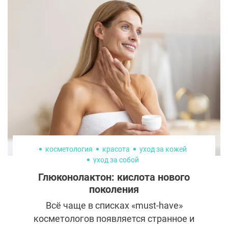
часто хотят изменить не только форму и
размер груди, но и внешний вид сосков.
Специалисты могут предложить для этого
несколько методик, причем решают они не
только эстетические, но и
функциональные задачи.
косметология
красота
уход за кожей
уход за собой
Глюконолактон: кислота нового
поколения
Всё чаще в списках «must-have»
косметологов появляется странное и