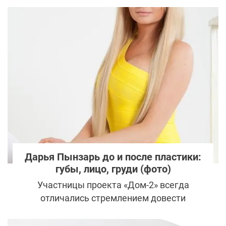
находятся жизненно важные органы. И тем
не менее, желающих сделать пластику
живота с каждым годом все больше и
больше. Это связано с тем, что зачастую
операция – единственный способ решить
все проблемы и вернуть эстетику. Ведь
всем известно, что никакими физическими
упражнениями не убрать растянутую
после родов кожу, диастаз (расхождение
мышц живота), вернуть привлекательный
вид пупку, избавить от жирового фартука и
Дарья Пынзарь до и после пластики:
убрать шрам после кесарева.
губы, лицо, груди (фото)
Участницы проекта «Дом-2» всегда
отличались стремлением довести
внешность до идеала. Казалось, что
скромница Дарья Пынзарь точно устоит