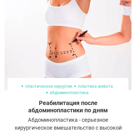
болезнь, стремятся вернуть себе красоту и
уверенность. Одним из важнейших шагов
на пути восстановления для большинства
женщин становится реконструкция груди
после мастэктомии. В последние годы
разработаны новые методики, которые
позволяют восстановить естественный
вид груди, не только улучшая внешний
вид, но и значительно ускоряя
восстановление после операции.
пластическая хирургия
пластика живота
абдоминопластика
Реабилитация после
абдоминопластики по дням
Абдоминопластика - серьезное
хирургическое вмешательство с высокой
степенью риска, так как в области живота