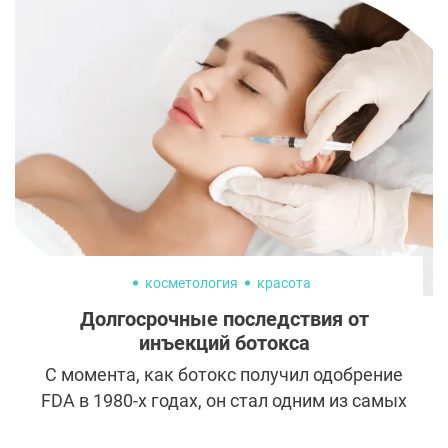
перед соблазном подкорректировать
природу. Но и она оказалась подвластна
веяниям моды на пластическую хирургию.
косметология
красота
Долгосрочные последствия от
инъекций ботокса
С момента, как ботокс получил одобрение
FDA в 1980-х годах, он стал одним из самых
популярных эстетических процедур.