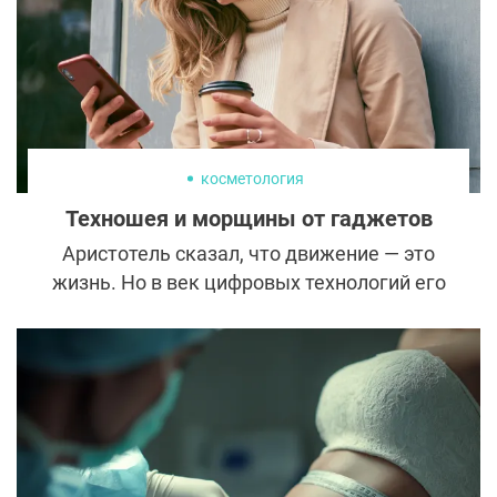
несколько проверенных и эффективных
методик.
косметология
Техношея и морщины от гаджетов
Аристотель сказал, что движение — это
жизнь. Но в век цифровых технологий его
заменяет виртуальная реальность.
Правда, проблемы со здоровьем
появляются отнюдь не виртуальные.
Листая ленту социальных сетей, человек
редко задумывается о правильном
положении тела. Однако гиподинамия и
долгое пребывание с опущенной головой