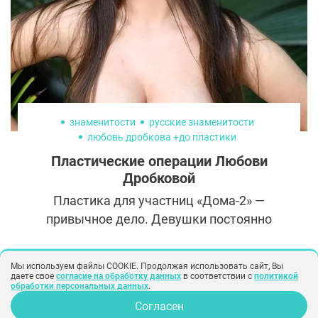
кожно-жировые складки.
знаменитости
русские знаменитости
любовь дробкова +до пластики
любовь дробкова фото
Пластические операции Любови
люба дробкова +до пластики
Дробковой
Пластика для участниц «Дома-2» —
привычное дело. Девушки постоянно
улучшают свою внешность, чтобы
выигрышно смотреться на экране, а
Мы используем файлы COOKIE. Продолжая использовать сайт, Вы
поклонники не перестают гадать, что
даете свое
согласие на обработку данных
в соответствии с
политикой
обработки персональных данных
.
изменила в себе та или иная героиня.
Согласен
Любовь Дробкова не стала исключением,