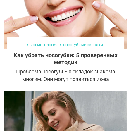
косметология
носогубные складки
Как убрать носогубки: 5 проверенных
методик
Проблема носогубных складок знакома
многим. Они могут появиться из-за
возрастных изменений, мимических
привычек, после похудения или
анатомических особенностей. Хорошая
новость — от них можно избавиться или
сделать менее выраженными. И у
косметологов для этого есть сразу