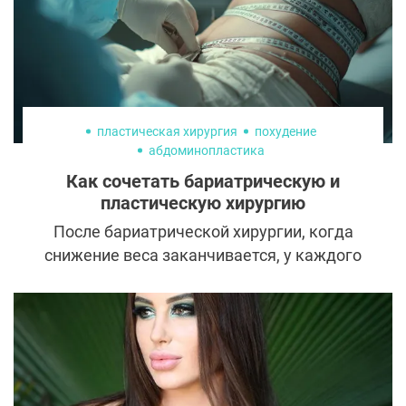
приводят к болям в спине, птозу лица и
раннему появлению морщин.
пластическая хирургия
похудение
абдоминопластика
Как сочетать бариатрическую и
пластическую хирургию
После бариатрической хирургии, когда
снижение веса заканчивается, у каждого
пациента возникает вопрос о
необходимости преобразования контуров
тела: почти у всех пациентов после
бариатрической операции на теле в
разных областях появляются
значительные избыточные дряблые