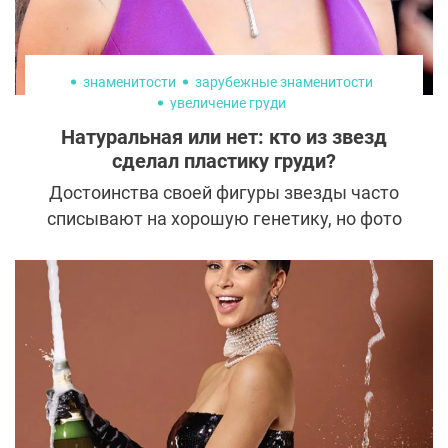
знаменитости
зарубежные знаменитости
увеличение груди
Натуральная или нет: кто из звезд
сделал пластику груди?
Достоинства своей фигуры звезды часто
списывают на хорошую генетику, но фото
до и после раскрывают все карты
знаменитостей и опровергают заявления о
заслуге матушки-природы. Кто из
знаменитостей лукавит о естественности
пышных форм, а кто говорит правду?