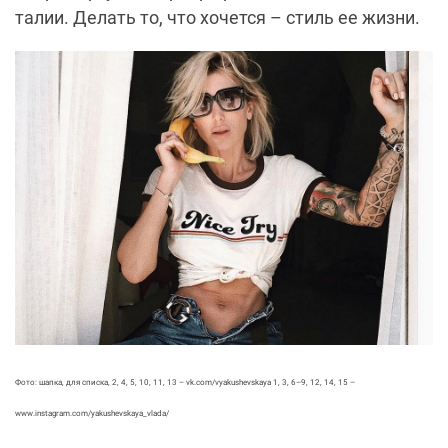
талии. Делать то, что хочется – стиль ее жизни.
Фото: шапка, для списка, 2, 4, 5, 10, 11, 13 – vk.com/vyakushevskaya 1, 3, 6–9, 12, 14, 15 –
www.instagram.com/yakushevskaya_vlada/