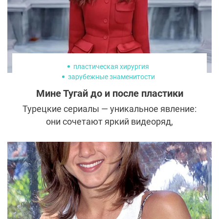
пластическая хирургия
зарубежные знаменитости
Мине Тугай до и после пластики
Турецкие сериалы — уникальное явление:
они сочетают яркий видеоряд,
интригующий сюжет и игру красивых
актеров. Неудивительно, что они снискали
популярность далеко за пределами
Турции. Интересная особенность этих
теленовелл — ведущая роль женских
персонажей, которые зачастую
оказываются смелее мужчин. Именно