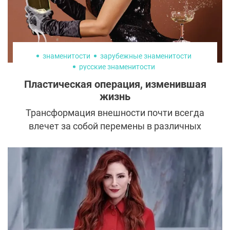
знаменитости
зарубежные знаменитости
русские знаменитости
Пластическая операция, изменившая
жизнь
Трансформация внешности почти всегда
влечет за собой перемены в различных
сферах жизни. Кому-то она, безусловно,
идет на пользу, а для других становится
роковой ошибкой. Рассказываем, как
изменилась жизнь звезд после пластики.