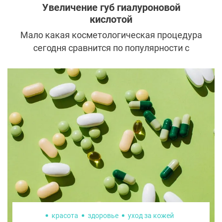
статье.
Увеличение губ гиалуроновой
кислотой
Мало какая косметологическая процедура
сегодня сравнится по популярности с
увеличением губ гиалуроновой кислотой.
Практически полное отсутствие
противопоказаний, болезненных
ощущений и верхнего возрастного порога
делают эту услугу очень востребованной у
современных модниц.
красота
здоровье
уход за кожей