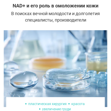
NAD+ и его роль в омоложении кожи
В поисках вечной молодости и долголетия
специалисты, производители
потребительских товаров и ведущие
медийных программ активно ищут
способы замедлить старение. Одним из
самых обсуждаемых «секретов» является
добавка NAD+, которая, как
предполагается, помогает не только
справиться с низким уровнем энергии, но и
с проблемами кожи, такими как обвисание
и потеря упругости.
пластическая хирургия
красота
увеличение груди