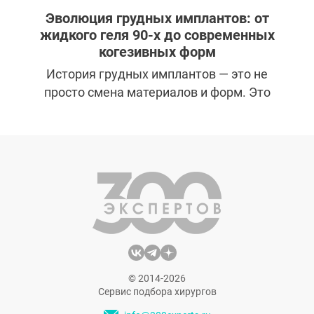
Эволюция грудных имплантов: от
жидкого геля 90-х до современных
когезивных форм
История грудных имплантов — это не
просто смена материалов и форм. Это
история ошибок, выводов и постепенного
перехода от интуитивных решений к
строго контролируемой медицинской
технологии. Многие страхи, которые до сих
пор окружают тему увеличения груди,
появились именно в те годы, когда
импланты действительно вели себя
непредсказуемо.
© 2014-2026
Сервис подбора хирургов