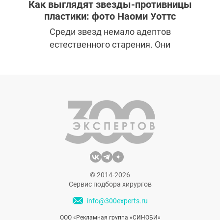
Как выглядят звезды-противницы
пластики: фото Наоми Уоттс
Среди звезд немало адептов
естественного старения. Они
отказываются от услуг косметологов и
пластических хирургов, принимая все свои
морщинки как должное. Такой философии
придерживается и актриса Наоми Уоттс и
имеет на это полное право. Рассказываем,
как сейчас выглядит звезда и что она
думает о пластике.
© 2014-2026
Сервис подбора хирургов
info@300experts.ru
ООО «Рекламная группа «СИНОБИ»