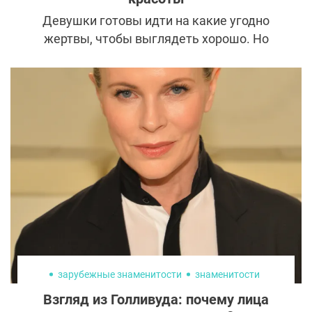
Девушки готовы идти на какие угодно
жертвы, чтобы выглядеть хорошо. Но
многие уже поняли, что даже продвинутые
процедуры не дадут эффекта, если в
организме чего-то не хватает.
Высказывание, что красота — не снаружи,
а внутри, приобрело новое значение.
Выясняем, зачем нужны бьюти-
капельницы и почему они вошли в моду.
зарубежные знаменитости
знаменитости
Взгляд из Голливуда: почему лица