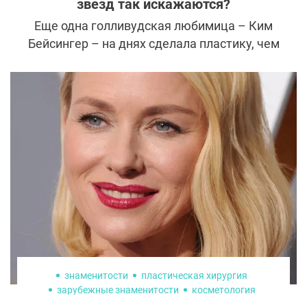
звезд так искажаются?
Еще одна голливудская любимица – Ким
Бейсингер – на днях сделала пластику, чем
невероятно разочаровала поклонников:
лицо 61-летней актрисы изменилось до
неузнаваемости, и виной тому
некорректная работа хирурга.
знаменитости
пластическая хирургия
зарубежные знаменитости
косметология