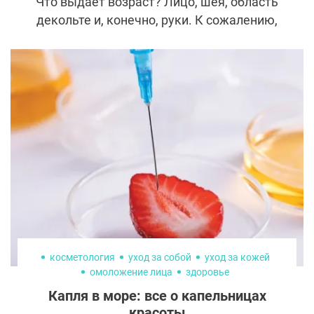
Что выдает возраст? Лицо, шея, область
декольте и, конечно, руки. К сожалению,
крем для рук не способен вернуть коже
молодость. Но у пластических хирургов
есть действенный способ — липофилинг
кистей.
косметология
уход за собой
уход за кожей
омоложение лица
здоровье
Капля в море: все о капельницах
красоты