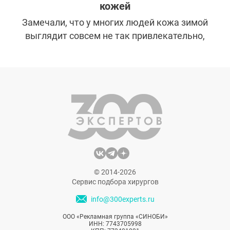
кожей
Замечали, что у многих людей кожа зимой
выглядит совсем не так привлекательно,
как летом? На то есть масса причин: от
неблагоприятных погодных условий до
недостатка витаминов. Несмотря на
большое количество негативных
факторов, даже в самые лютые морозы
лицо может оставаться свежим и
увлажненным, если следовать несложным,
но важным правилам зимнего ухода.
© 2014-2026
Сервис подбора хирургов
info@300experts.ru
ООО «Рекламная группа «СИНОБИ»
ИНН: 7743705998