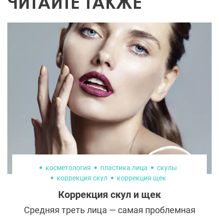
ЧИТАЙТЕ ТАКЖЕ
косметология
пластика лица
скулы
коррекция скул
коррекция щек
коррекция среднейтрети лица
Коррекция скул и щек
пластическая хирургия
Средняя треть лица — самая проблемная