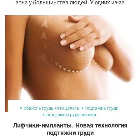
зона у большинства людей. У одних из-за
скопления подкожно-жировой клетчатки
она рано провисает. У других, напротив,
рано стареет из-за недостатка мягких
тканей. Третьим — не хватает рельефа. К
счастью, на каждую проблему у
косметологов и лпастических хирургов
есть свое решение. Рассказываем о самых
популярных методиках коррекции скул и
щек.
обвисла грудь +что делать
подтяжка груди
подтяжка груди нитями
Лифчики-импланты. Новая технология
подтяжки груди