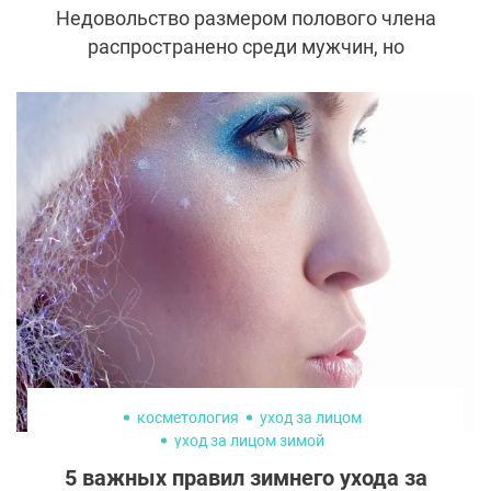
Недовольство размером полового члена
распространено среди мужчин, но
большинство стесняются обсуждать
данную тему. Вместо того, чтобы
проконсультироваться со специалистом,
представители сильного пола ищут
решение в интернете и, к сожалению,
часто только усугубляют ситуацию.
косметология
уход за лицом
уход за лицом зимой
5 важных правил зимнего ухода за