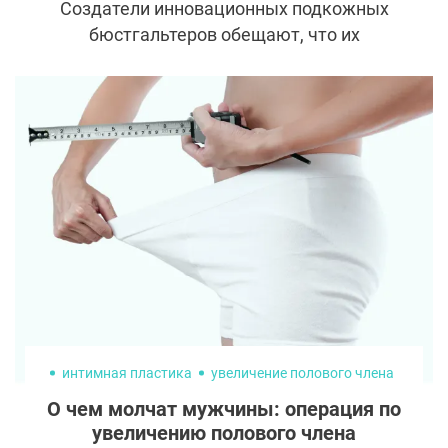
Создатели инновационных подкожных
бюстгальтеров обещают, что их
разработка уже в ближайшем будущем
заменит импланты и хирургическую
подтяжку груди. Можно ли верить таким
смелым заявлениям и что из себя
представляет новая технология? Давайте
разберемся.
интимная пластика
увеличение полового члена
О чем молчат мужчины: операция по
увеличению полового члена