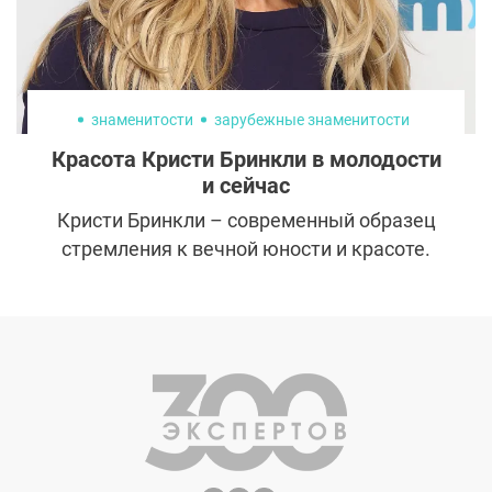
знаменитости
зарубежные знаменитости
Красота Кристи Бринкли в молодости
и сейчас
Кристи Бринкли – современный образец
стремления к вечной юности и красоте.
Фото Кристи Бринкли в молодости мало
чем отличаются от «пенсионных»: она все
также блистает в купальнике и покоряет
мужчин одним взглядом. Как модели
удается в 63 года выглядеть на 40 и
сохранять интерес к жизни? Молодильные
яблочки, пластическая хирургия или
своевременные походы к косметологам