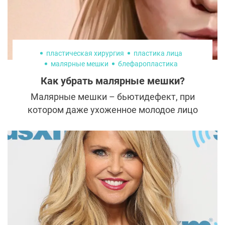
пластическая хирургия
пластика лица
малярные мешки
блефаропластика
Как убрать малярные мешки?
Малярные мешки – бьютидефект, при
котором даже ухоженное молодое лицо
приобретает одутловатый болезненный
вид, а иногда даже заставляет
подозревать в злоупотреблении
спиртными напитками. Конечно, такое
положение вещей доставляет не только
эстетический, но и психологический
дискомфорт.