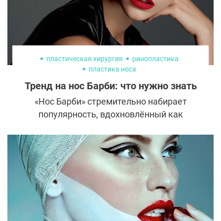
пластическая хирургия
ринопластика
пластика носа
Тренд на нос Барби: что нужно знать
«Нос Барби» стремительно набирает
популярность, вдохновлённый как
возрождением значимости куклы Барби,
так и популярностью гиперженственных
черт. Но что именно представляет собой
«нос Барби» и чем он отличается от
традиционной ринопластики?