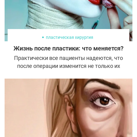
пластическая хирургия
Жизнь после пластики: что меняется?
Практически все пациенты надеются, что
после операции изменится не только их
внешность, но и вся жизнь. Удивительно,
но такие метаморфозы действительно
часто происходят. Рассказываем, какая
она жизнь после пластики, к чему нужно
быть готовым, а на какие чудеса лучше не
рассчитывать.