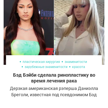
улетучиваются. Некоторые чувствуют
стеснение или смущение, задавая
неудобные вопросы.
пластическая хирургия
знаменитости
зарубежные знаменитости
красота
Бэд Бэйби сделала ринопластику во
время лечения рака
Дерзкая американская рэперша Даниэлла
Бреголи, известная под псевдонимом Бэд
Бэйби, в очередной раз доказала, что
умеет бросать вызов обстоятельствам. В