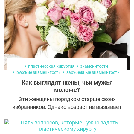
пластическая хирургия
знаменитости
русские знаменитости
зарубежные знаменитости
Как выглядят жены, чьи мужья
моложе?
Эти женщины порядком старше своих
избранников. Однако возраст не вызывает
у них комплексов, а наоборот, является
поводом для гордости. Ведь если не знать
цифр в паспорте, об этом никогда не