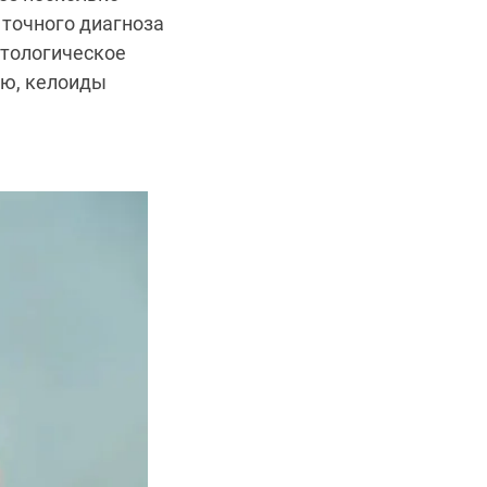
 точного диагноза
стологическое
ию, келоиды