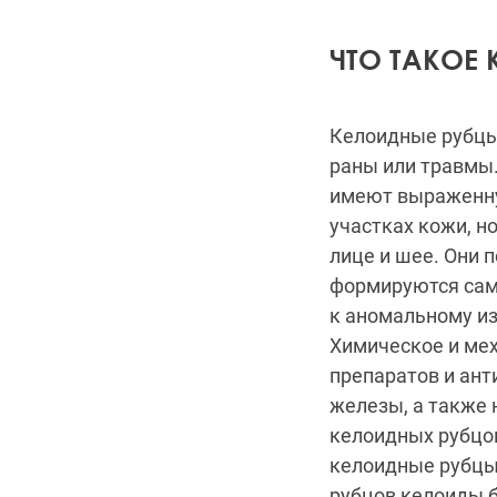
ЧТО ТАКОЕ
Келоидные рубцы
раны или травмы.
имеют выраженну
участках кожи, но
лице и шее. Они 
формируются сам
к аномальному из
Химическое и ме
препаратов и ант
железы, а также
келоидных рубцов
келоидные рубцы 
рубцов келоиды 