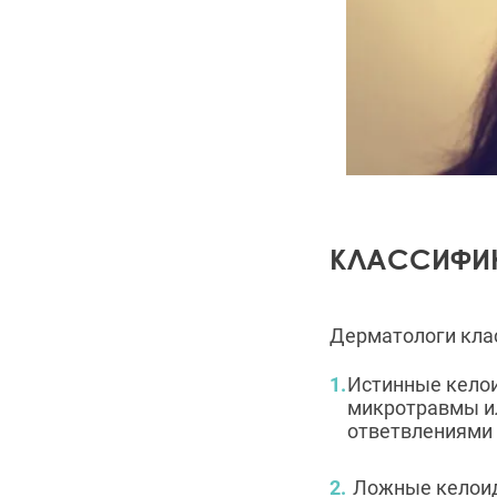
КЛАССИФИК
Дерматологи кла
Истинные кело
микротравмы и
ответвлениями 
Ложные келоид