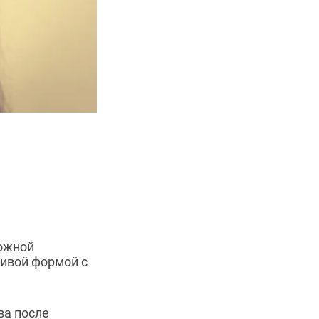
ожной
ивой формой с
ва после