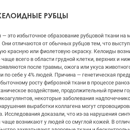
 КЕЛОИДНЫЕ РУБЦЫ
 — это избыточное образование рубцовой ткани на 
 Они отличаются от обычных рубцов тем, что высту
ю красную или фиолетовую окраску. Келоиды возн
 чаще всего в области грудной клетки, верхних и ни
появляются после травмы, ожога или укуса животног
и по себе у 4% людей. Причина — генетическая пре
быточному росту фиброзной ткани в процессе рано
ханическое воздействие, продолжительный прием г
икоагулянтов, некоторые заболевания надпочечник
 нарушения выработки коллагена могут спровоциров
. Исследования доказали, что из-за нарушения син
чаще возникают у людей со смуглой кожей. В отлич
быстро захватывают здоровые ткани и бесконтрольн