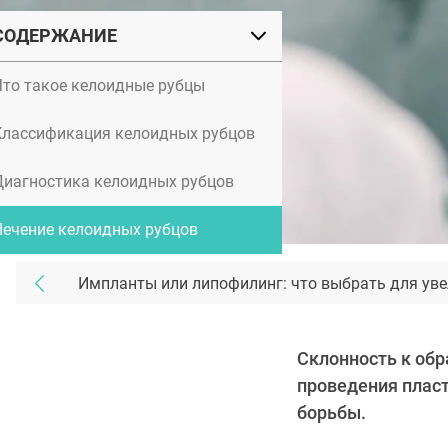
СОДЕРЖАНИЕ
Что такое келоидные рубцы
Классификация келоидных рубцов
Диагностика келоидных рубцов
Лечение келоидных рубцов
Импланты или липофилинг: что выбрать для уве
Склонность к об
проведения пласт
борьбы.