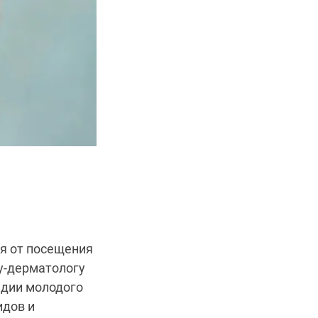
я от посещения
чу-дерматологу
адии молодого
идов и