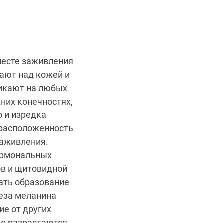
месте заживления
пают над кожей и
икают на любых
жних конечностях,
о и изредка
драсположенность
заживления.
ормональных
ов и щитовидной
ать образование
теза меланина
ие от других
о разрастаются,