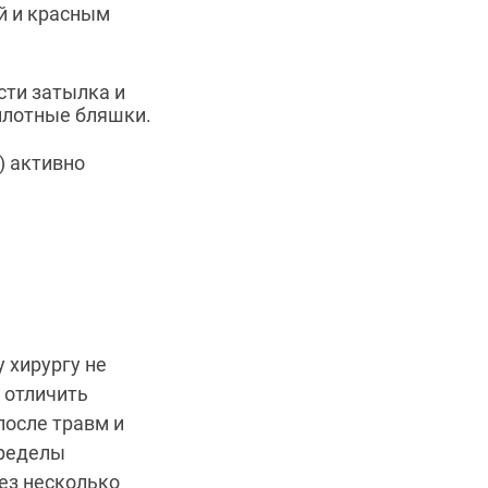
й и красным
сти затылка и
плотные бляшки.
) активно
 хирургу не
 отличить
после травм и
пределы
ез несколько