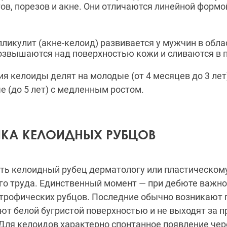
ов, порезов и акне. Они отличаются линейной формо
икулит (акне-келоид) развивается у мужчин в обла
озвышаются над поверхностью кожи и сливаются в 
ия келоиды делят на молодые (от 4 месяцев до 3 лет
е (до 5 лет) с медленным ростом.
КА КЕЛОИДНЫХ РУБЦОВ
ь келоидный рубец дерматологу или пластическому
го труда. Единственный момент — при дебюте важно
трофических рубцов. Последние обычно возникают 
ют белой бугристой поверхностью и не выходят за 
Для келоидов характерно спонтанное появление чер