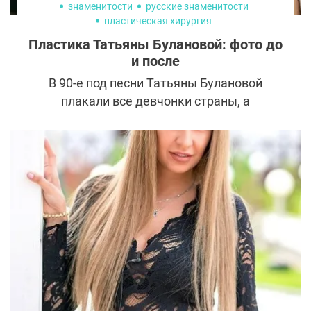
знаменитости
русские знаменитости
пластическая хирургия
Пластика Татьяны Булановой: фото до
и после
В 90-е под песни Татьяны Булановой
плакали все девчонки страны, а
проникновенные «Колыбельная» и «Как
жаль» звучали на каждой дискотеке даже
в самых отдаленных уголках
постсоветского пространства. Сейча
поклонников уже интересует не
музыкальная составляющая, а то, как
изменилась внешность Татьяны
Булановой после пластики.