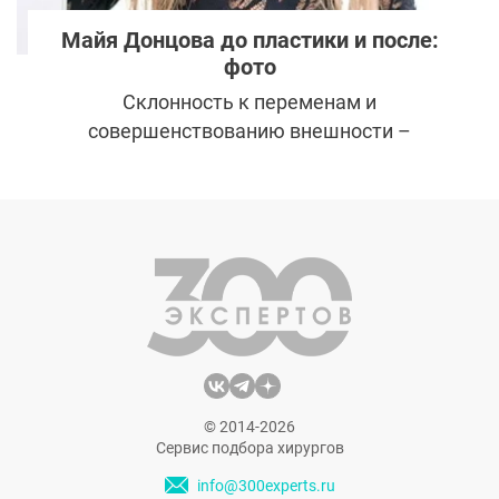
Майя Донцова до пластики и после:
фото
Склонность к переменам и
совершенствованию внешности –
отличительная черта участников
телепроекта «Дом-2». Может показаться,
что на «телестройке» запущена негласная
гонка по количеству пластических
операций участников.
© 2014-2026
Сервис подбора хирургов
info@300experts.ru