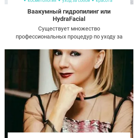
косметология
уход за собой
красота
Ваакумный гидропилинг или
HydraFacial
Существует множество
профессиональных процедур по уходу за
кожей, которые дают отличные
результаты, но одна выделяется среди
остальных: ваакумный гидропилинг.