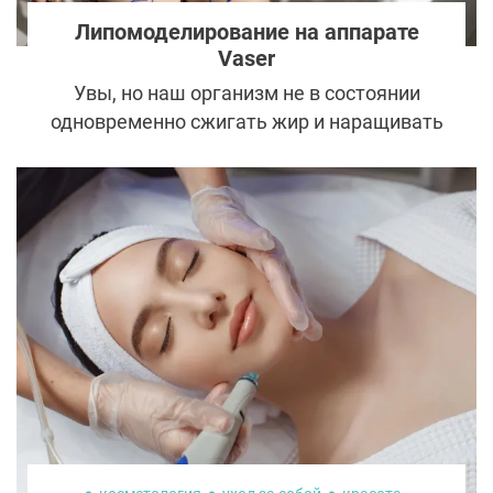
Липомоделирование на аппарате
Vaser
Увы, но наш организм не в состоянии
одновременно сжигать жир и наращивать
мышцы. Для похудения требуется
дефицит калорий, в то время как для
набора мышечной массы, напротив, нужен
их избыток. Помочь обещают
пластические хирурги, ведь теперь в их
арсенале появилась уникальная методика
Vaser-липомоделирования.