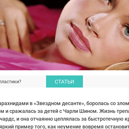
СТАТЬИ
пластики?
 арахнидами в «Звездном десанте», боролась со злом
 и сражалась за детей с Чарли Шином. Жизнь треп
чардс, и она отчаянно цеплялась за быстротечную к
яркий пример того, как неумение вовремя остановит