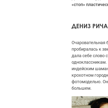
«стоп» пластичес
ДЕНИЗ РИЧ
Очаровательная б
пробиралась к зв
дала себе слово 
одноклассникам. 
индейским шамано
крохотном городк
фотомоделью. Она
большем.