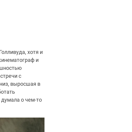
олливуда, хотя и
 кинематограф и
ешностью
стречи с
низ, выросшая в
ботать
 думала о чем-то