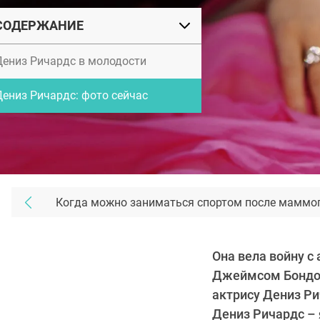
СОДЕРЖАНИЕ
Дениз Ричардс в молодости
Дениз Ричардс: фото сейчас
Когда можно заниматься спортом после маммо
Она вела войну с
Джеймсом Бондом
актрису Дениз Ри
Дениз Ричардс – 