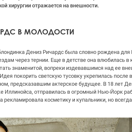
кой хирургии отражается на внешности.
АРДС В МОЛОДОСТИ
лондинка Дениз Ричардс была словно рождена для Г
ездам через тернии. Еще в детстве она влюбилась в
стать знаменитой, вопреки издевавшимся над ее вн
Идея покорить светскую тусовку укрепилась после в
м, предсказавшим актерское будущее. В 18 лет Де
е Иллинойса, отправилась в огромный Нью-Йорк ра
 рекламировала косметику и купальники, но всегда