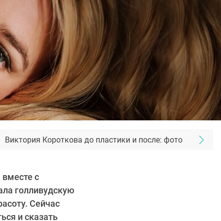
Виктория Короткова до пластики и после: фото
 вместе с
ала голливудскую
расоту. Сейчас
ься и сказать