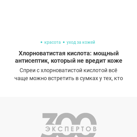
красота
уход за кожей
Хлорноватистая кислота: мощный
антисептик, который не вредит коже
Спреи с хлорноватистой кислотой всё
чаще можно встретить в сумках у тех, кто
заботится о здоровье кожи. Их используют
после тренировок, чтобы предотвратить
высыпания, освежить лицо или даже
продезинфицировать тренажёры. Но
насколько безопасно наносить этот
компонент на лицо? Разбираемся, что
такое хлорноватистая кислота и как она