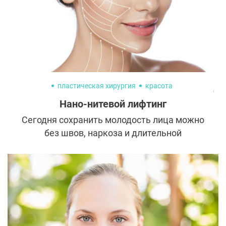
липосакцией.
пластическая хирургия
красота
Нано-нитевой лифтинг
Сегодня сохранить молодость лица можно
без швов, наркоза и длительной
реабилитации. В центре внимания
находятся нити PDO, способные творить
чудеса. Это современный способ
подтяжки, который избавляет от
возрастных изменений и возвращает коже
упругость без следа вмешательства.