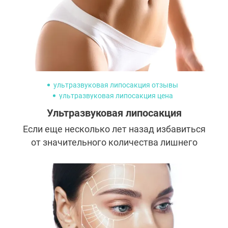
ультразвуковая липосакция отзывы
ультразвуковая липосакция цена
ультразвуковая липосакция +до +и после
Ультразвуковая липосакция
ультразвуковая липосакция фото +до +и после
Если еще несколько лет назад избавиться
от значительного количества лишнего
жира можно было только хирургическим
путем, то сегодня на смену традиционной
липосакции приходят неинвазивные
методики. Рассказываем об одной из
самых современных — ультразвуковой, по
эффективности сравнимой с традиционной