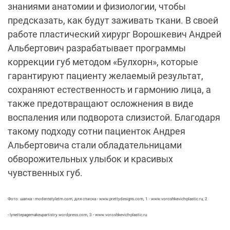
знаниями анатомии и физиологии, чтобы
предсказать, как будут заживать ткани. В своей
работе пластический хирург Ворошкевич Андрей
Альбертович разрабатывает программы
коррекции губ методом «Булхорн», которые
гарантируют пациенту желаемый результат,
сохраняют естественность и гармонию лица, а
также предотвращают осложнения в виде
воспаления или подворота слизистой. Благодаря
такому подходу сотни пациенток Андрея
Альбертовича стали обладательницами
обворожительных улыбок и красивых
чувственных губ.
Фото: шапка - modernstyletm.com, для списка - www.prettydesigns.com, 1 - www.voroshkevich-plastic.ru, 2
- lynettepagemakeupartistry.wordpress.com, 3 - www.voroshkevich-plastic.ru