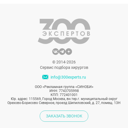
характер возвели Дженис в статус главной
скандалистки 80-х и первой супермодели.
Может в этом и есть своя правда, ведь
Дженис Дикинсон действительно
добилась в мире моды небывалых высот.
Дженис Дикинсон в молодости считалась
востребованной супермоделью и проявила
себя в телевизионной сфере, запустив свое
шоу.
© 2014-2026
Сервис подбора хирургов
info@300experts.ru
ООО «Рекламная группа «СИНОБИ»
ИНН: 7743705998
КПП: 772401001
Юр. адрес: 115569, Город Москва, вн.тер.г. муниципальный округ
Орехово-Борисово Северное, проезд Шипиловский, д. 27, помещ. 13Н
ЗАКАЗАТЬ ЗВОНОК