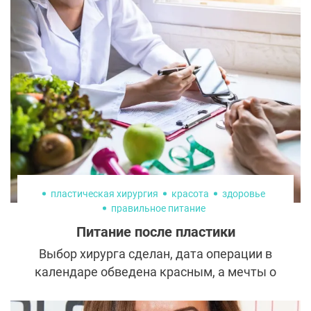
для этого специальный антидот, который
используется, если что-то пошло не так или
же пациенту просто не понравился
результат процедуры. Рассказываем, что
это за препараты, как они работают и чем
могут быть опасны.
пластическая хирургия
красота
здоровье
правильное питание
Питание после пластики
Выбор хирурга сделан, дата операции в
календаре обведена красным, а мечты о
новой внешности уже рисуют в голове
соблазнительные образы. Кажется, что