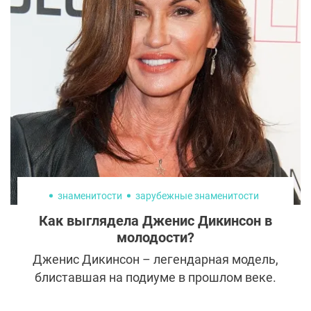
всё готово? Не совсем. Результат
пластической операции не только дело
техники и рук врача. Ваше тело тоже
должно играть на стороне красоты. И
здесь питание, витамины и даже прогулки
становятся такими же важными, как
скальпель и шовный материал.
знаменитости
зарубежные знаменитости
Как выглядела Дженис Дикинсон в
молодости?
Дженис Дикинсон – легендарная модель,
блиставшая на подиуме в прошлом веке.
Незаурядная внешность и непростой