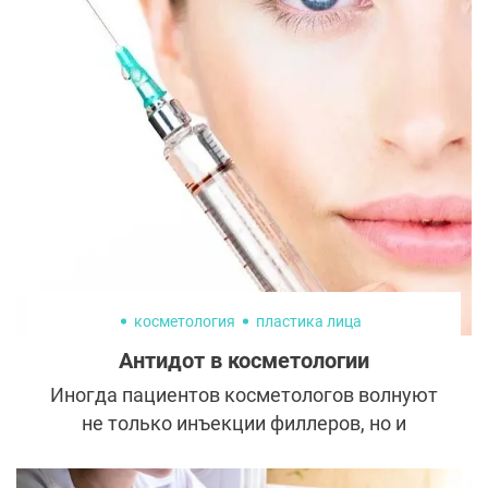
операции оценивают не раньше чем через
год. На первый взгляд это кажется
нелогичным. Форма уже изменена, швы
сняты, внешность преобразилась. Однако
пластическая операция не заканчивается
в операционной. Она запускает
длительный процесс перестройки тканей,
который продолжается месяцы. Именно
этот внутренний процесс постепенно
формирует итоговый эстетический
результат.
косметология
пластика лица
Антидот в косметологии
Иногда пациентов косметологов волнуют
не только инъекции филлеров, но и
препараты, которые способны свести
эффект от них на нет. У специалистов есть