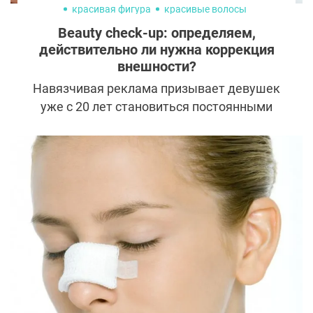
красивая фигура
красивые волосы
Beauty check-up: определяем,
действительно ли нужна коррекция
внешности?
Навязчивая реклама призывает девушек
уже с 20 лет становиться постоянными
пациентами косметологов. Одни
соглашаются с этим, а другие считают, что
начинать нужно только при появлении
глубоких морщин. Но истина всегда где-то
посередине и программа ухода за лицом,
телом и волосами должна быть
индивидуальной. Узнать, что требуется
именно вам для сохранения красоты,
поможет beauty check-up. Рассказываем,
что это такое и как его проводить.