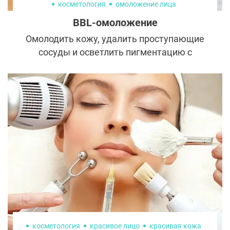
косметология
омоложение лица
BBL-омоложение
Омолодить кожу, удалить проступающие
сосуды и осветлить пигментацию с
помощью всего одной процедуры — такое
возможно? Изобретатели технологии BBL
уверяют, что да. И многие клиентки
косметологов, попробовавшие на себе эту
процедуру, убедились в этом.
Рассказываем, как она работает, кому
подходит и каких результатов позволяет
добиться.
косметология
красивое лицо
красивая кожа