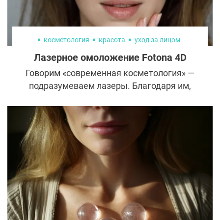
косметология
красота
уход за лицом
Лазерное омоложение Fotona 4D
Говорим «современная косметология» —
подразумеваем лазеры. Благодаря им,
многие девушки обрели красивую кожу, о
которой раньше могли только мечтать.
Пигментация, сосудистые звездочки,
шрамы — все это больше не проблема. Но
новые лазеры пошли еще дальше. Теперь
они не просто выравнивают кожу, но и
эффективно ее омолаживают. Один из
таких аппаратов — Fotona 4D.
Поговаривают, результат заметен после
первого сеанса и сравним с пластической