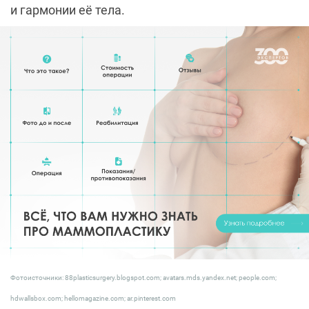
и гармонии её тела.
Фотоисточники: 88plasticsurgery.blogspot.com; avatars.mds.yandex.net; people.com;
hdwallsbox.com; hellomagazine.com; ar.pinterest.com