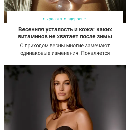
операцией. О нем мы сегодня и
расскажем.
красота
здоровье
Весенняя усталость и кожа: каких
витаминов не хватает после зимы
С приходом весны многие замечают
одинаковые изменения. Появляется
усталость, снижается энергия, кожа
выглядит тусклой, а привычный уход
перестает давать заметный результат. В
косметологии это состояние часто
связывают с сезонным дефицитом
витаминов и микроэлементов. Зима
создает для организма несколько
факторов стресса. Мало солнечного света,
рацион становится беднее свежими
продуктами, а холод и сухой воздух