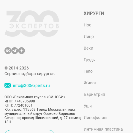
ХИРУРГИ
Нос
Лицо
Веки
Грудь
© 2014-2026
Тело
Сервис подбора хирургов
Живот
info@300experts.ru
Бариатрия
ООО «Рекламная группа «СИНОБИ»
ИНН: 7743705998
КПП: 772401001
Уши
Юр. адрес: 115569, Город Москва, вн.тер.г.
муниципальный округ Орехово-Борисово
Липофилинг
Северное, проезд Шипиловский, д. 27, помещ.
13Н
Интимная пластика