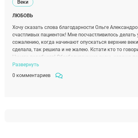
Веки
ЛЮБОВЬ
Хочу сказать слова благодарности Ольге Александровн
счастливых пациенток! Мне посчастливилось делать 
сожалению, когда начинают опускаться верхние веки,
сделала, так решила и не жалею. Кстати кто то гово
Ничего подобного! Обезболивающие очень хорошо по
результата я думаю стоит и потерпеть)) . В какой т
Развернуть
теперь он говорит, что выгляжу намного моложе сво
0 комментариев
Александровне!