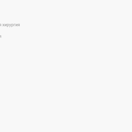
я хирургия
я