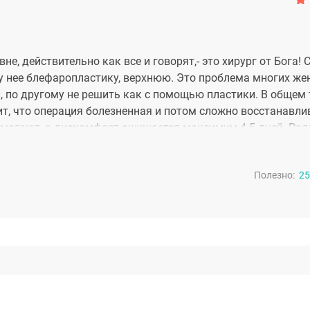
е, действительно как все и говорят,- это хирург от Бога! 
у нее блефаропластику, верхнюю. Это проблема многих же
 по другому не решить как с помощью пластики. В общем т
рит, что операция болезненная и потом сложно восстанавли
могают, а дискомфорт ощущается максимум 4-5 дней. Рад
о степени мое омоложение помогло сохранить отношения с 
их сверстниц. Да я и сама вижу сплошные плюсы) Спасибо 
Полезно:
25