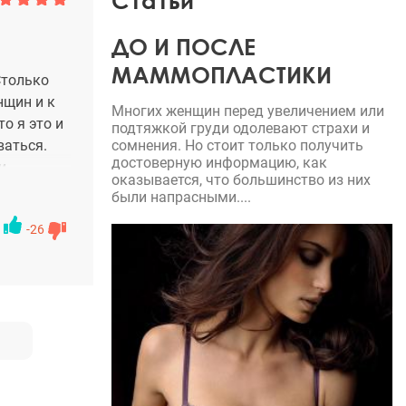
Статьи
ДО И ПОСЛЕ
МАММОПЛАСТИКИ
Столько
нщин и к
Многих женщин перед увеличением или
о я это и
подтяжкой груди одолевают страхи и
ваться.
сомнения. Но стоит только получить
достоверную информацию, как
и
оказывается, что большинство из них
мужем,
были напрасными....
Ольге
-26