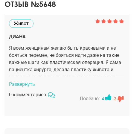
ОТЗЫВ №5648
Живот
ДИАНА
Я всем женщинам желаю быть красивыми и не
бояться перемен, не бояться идти даже на такие
важные шаги как пластическая операция. Я сама
пациентка хирурга, делала пластику живота и
поначалу тоже как все сомневалась а стоит ли
делать. Но сделав, чувствую что очень правильно
Развернуть
все сделала. Главное ведь как себя ощущаешь ты
0 комментариев
сам. Лично я не смогла смириться с огромным
Полезно:
4
-2
фартуком на животе, с пластом лишней кожи, в
результате операции все было удалено. У меня
был ТОПовый хирург, Ольга Александровна
Ованесова, я полностью ей доверила себя, она