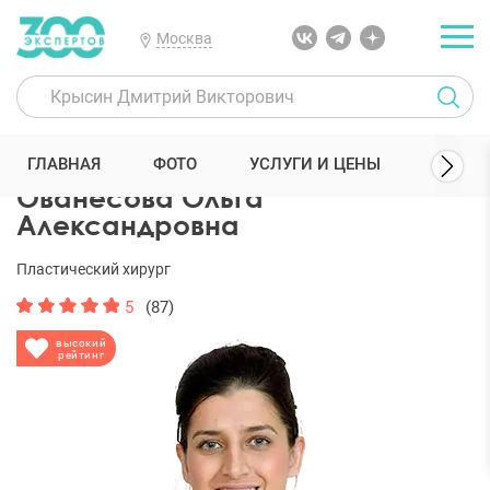
Москва
300 Экспертов
Пластические хирурги
Ованесова Ольга Алекса
ГЛАВНАЯ
ФОТО
УСЛУГИ И ЦЕНЫ
ОТЗЫ
Ованесова Ольга
Александровна
Пластический хирург
5
(87)
высокий
рейтинг