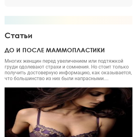
правда молодец. Даже и не думала я что будет
такой классный результат, трудно было
представить. Идеально плоский живот, талия — с
боков липосакцией убран жир, шов аккуратный,
теперь его видно только если приглядываться. Ну
Статьи
как не радоваться такому??? При этом 2 года
результат все такой же. Огромное спасибо Ольге
ДО И ПОСЛЕ МАММОПЛАСТИКИ
Александровне!
Многих женщин перед увеличением или подтяжкой
груди одолевают страхи и сомнения. Но стоит только
получить достоверную информацию, как оказывается,
что большинство из них были напрасными....