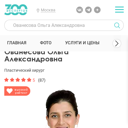
Москва
300 Экспертов
Пластические хирурги
Ованесова Ольга Алекса
ГЛАВНАЯ
ФОТО
УСЛУГИ И ЦЕНЫ
ОТЗЫ
Ованесова Ольга
Александровна
Пластический хирург
5
(87)
высокий
рейтинг