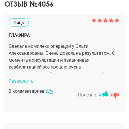
ОТЗЫВ №4056
Лицо
ГЛАФИРА
Сделала комплекс операций у Ольги
Александровны. Очень довольна результатом. С
момента консультации и заканчивая
реабилитацией,все прошло очень
профессионально. Результат великолепный.
Никаких очередей на приеме, четко в назначенное
Развернуть
время. Много узнала новых методик в
0 комментариев
пластической хирургии. Ольга Александровна
Полезно:
4
0
очень грамотный, знающий великолепно свою
работу. Спасибо вам.