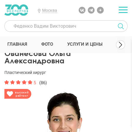
Москва
300 Экспертов
Пластические хирурги
Ованесова Ольга Алекса
ГЛАВНАЯ
ФОТО
УСЛУГИ И ЦЕНЫ
ОТЗЫ
Ованесова Ольга
Александровна
Пластический хирург
5
(86)
высокий
рейтинг