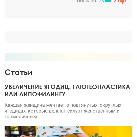
Реабилитация прошла без трудностей. Спустя 3
Полезно:
23
-30
недели у меня нет ни отеков, ни синяков - никаких
дефектов на лице. Очень довольна и смотрю на
мир другими глазами!
Статьи
УВЕЛИЧЕНИЕ ЯГОДИЦ: ГЛЮТЕОПЛАСТИКА
ИЛИ ЛИПОФИЛИНГ?
Каждая женщина мечтает о подтянутых, округлых
ягодицах, которые делают силуэт женственным и
гармоничным.