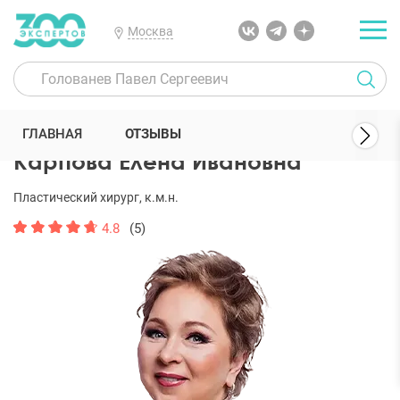
Москва
300 Экспертов
Пластические хирурги
Карпова Елена Ивановна
ГЛАВНАЯ
ОТЗЫВЫ
Карпова Елена Ивановна
Пластический хирург, к.м.н.
4.8
(5)