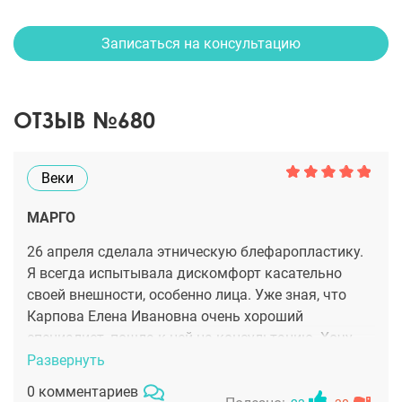
Записаться на консультацию
ОТЗЫВ №680
Веки
МАРГО
26 апреля сделала этническую блефаропластику.
Я всегда испытывала дискомфорт касательно
своей внешности, особенно лица. Уже зная, что
Карпова Елена Ивановна очень хороший
специалист, пошла к ней на консультацию. Хочу
отметить, что консультация была бесплатной.
Развернуть
Операция длилась около часа двадцати.
0 комментариев