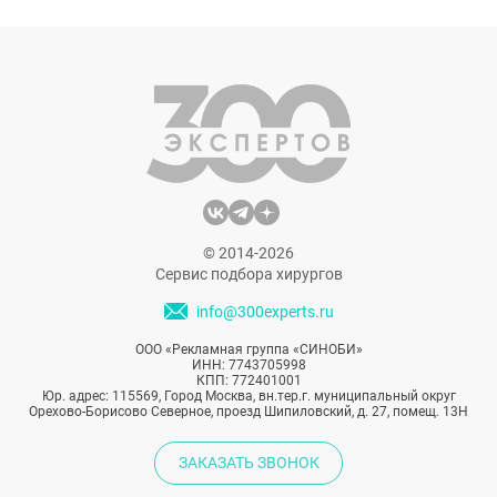
Эта информация помогает определить, что
имплант оригинальный и
сертифицированный. Также
производители могут связаться с
пациентами, если в будущем возникнут
проблемы с партией или отдельными
экземплярами.
© 2014-2026
Сервис подбора хирургов
info@300experts.ru
ООО «Рекламная группа «СИНОБИ»
ИНН: 7743705998
КПП: 772401001
Юр. адрес: 115569, Город Москва, вн.тер.г. муниципальный округ
Орехово-Борисово Северное, проезд Шипиловский, д. 27, помещ. 13Н
ЗАКАЗАТЬ ЗВОНОК