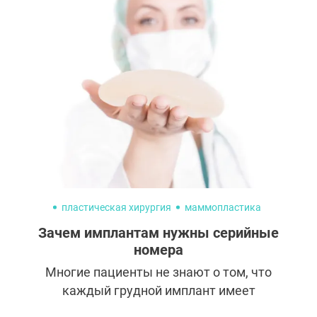
косметологическими процедурами.
Однако есть и другие способы быстро
освежить лицо, и один из них —
микротоковая терапия. Низкочастотные
импульсы тока возвращают коже
эластичность и упругость, буквально
отматывая время назад. Объясняем,
почему эту процедуру стоит попробовать
хотя бы раз.
пластическая хирургия
маммопластика
Зачем имплантам нужны серийные
номера
Многие пациенты не знают о том, что
каждый грудной имплант имеет
уникальный серийный номер и паспорт.