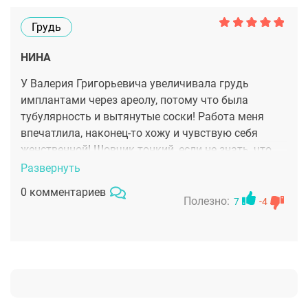
Грудь
НИНА
У Валерия Григорьевича увеличивала грудь
имплантами через ареолу, потому что была
тубулярность и вытянутые соски! Работа меня
впечатлила, наконец-то хожу и чувствую себя
женственной! Шовчик тонкий, если не знать, что
была операция и не заметишь его! Да и в целом
Развернуть
грудь достаточно естественно выглядит!
0 комментариев
Полезно:
7
-4