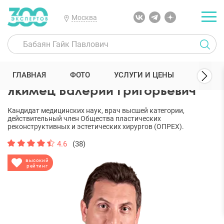
Москва
300 Экспертов
Пластические хирурги
Якимец Валерий Григорь
ГЛАВНАЯ
ФОТО
УСЛУГИ И ЦЕНЫ
ОТЗЫ
Якимец Валерий Григорьевич
Кандидат медицинских наук, врач высшей категории,
действительный член Общества пластических
реконструктивных и эстетических хирургов (ОПРЕХ).
4.6
(38)
высокий
рейтинг