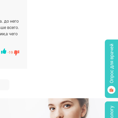
. до него
ше всего.
ии,а чего
Опрос для врачей
-19