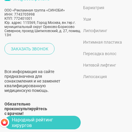
Бариатрия
ООО «Рекламная группа «СИНОБИ»
ИНН: 7743705998
КПП: 772401001
Уши
Юр. адрес: 115569, Город Москва, вн.тер.г.
муниципальный округ Орехово-Борисово
Липофилинг
Северное, проезд Шипиловский, д. 27, помещ.
13Н
Интимная пластика
ЗАКАЗАТЬ ЗВОНОК
Пересадка волос
Нитевой лифтинг
Вся информация на сайте
предназначена для
Липосакция
ознакомления и не заменяет
квалифицированную
медицинскую помощь.
Обязательно
проконсультируйтесь
с врачом!
Народный рейтинг
хирургов