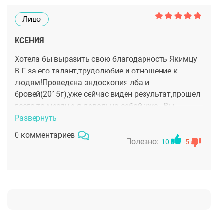
Лицо
КСЕНИЯ
Хотела бы выразить свою благодарность Якимцу
В.Г за его талант,трудолюбие и отношение к
людям!Проведена эндоскопия лба и
бровей(2015г),уже сейчас виден результат,прошел
всего-то месяц,а я довольна собой уже.. Вы-
ЗАМЕЧАТЕЛЬНЫЙ ДОКТОР И ОЧЕНЬ
Развернуть
ВНИМАТЕЛЬНЫЙ ЧЕЛОВЕК! Удачи Вам в вашем
0 комментариев
нелегком труде,делать нас женщин еще
Полезно:
10
-5
красивее!!!!!Всему персоналу клиники большое
спасибо за заботу!!!