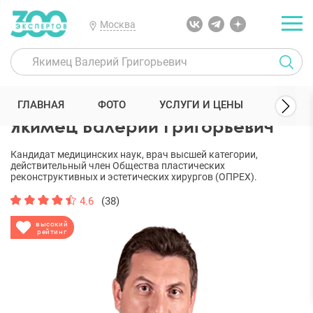
Москва
300 Экспертов
Пластические хирурги
Якимец Валерий Григорь
ГЛАВНАЯ
ФОТО
УСЛУГИ И ЦЕНЫ
ОТЗЫ
Якимец Валерий Григорьевич
Кандидат медицинских наук, врач высшей категории,
действительный член Общества пластических
реконструктивных и эстетических хирургов (ОПРЕХ).
4.6
(38)
высокий
рейтинг