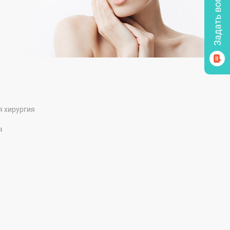
я хирургия
я