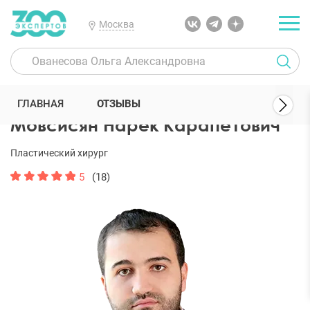
Москва
300 Экспертов
Пластические хирурги
Мовсисян Нарек Карапет
ГЛАВНАЯ
ОТЗЫВЫ
Мовсисян Нарек Карапетович
Пластический хирург
5
(18)