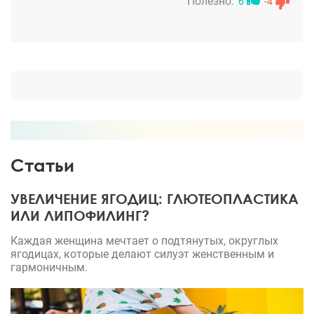
месяца, а следы захода иглы замылись. Выполнял
Полезно:
6
-4
рекомендации во время реабилитации, даже ходил
в бассейн, скоро займусь кубиками. Обещаю не
полнеть себе, супруге и доктору. Спасибо!
Статьи
УВЕЛИЧЕНИЕ ЯГОДИЦ: ГЛЮТЕОПЛАСТИКА
ИЛИ ЛИПОФИЛИНГ?
Каждая женщина мечтает о подтянутых, округлых
ягодицах, которые делают силуэт женственным и
гармоничным.