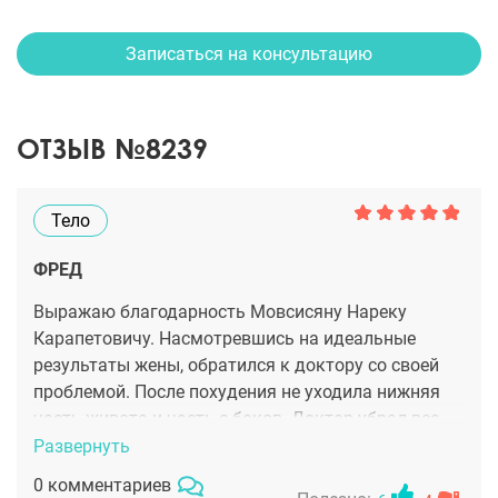
Записаться на консультацию
ОТЗЫВ №8239
Тело
ФРЕД
Выражаю благодарность Мовсисяну Нареку
Карапетовичу. Насмотревшись на идеальные
результаты жены, обратился к доктору со своей
проблемой. После похудения не уходила нижняя
часть живота и часть с боков. Доктор убрал все
остатки "спасательного круга". После липосакции
Развернуть
были небольшие неудобства, но прошло два
0 комментариев