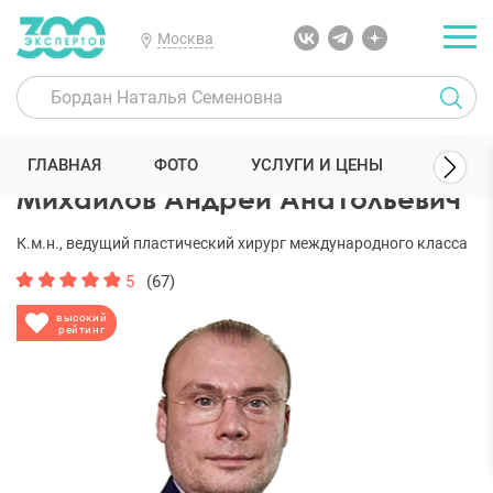
Москва
300 Экспертов
Пластические хирурги
Михайлов Андрей Анато
ГЛАВНАЯ
ФОТО
УСЛУГИ И ЦЕНЫ
ОТЗЫ
Михайлов Андрей Анатольевич
К.м.н., ведущий пластический хирург международного класса
5
(67)
высокий
рейтинг