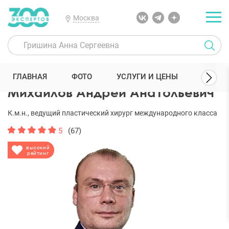
Москва
300 Экспертов
Пластические хирурги
Михайлов Андрей Анато
ГЛАВНАЯ
ФОТО
УСЛУГИ И ЦЕНЫ
ОТЗЫ
Михайлов Андрей Анатольевич
К.м.н., ведущий пластический хирург международного класса
5
(67)
высокий
рейтинг