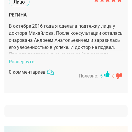
Лицо
РЕГИНА
В октябре 2016 года я сделала подтяжку лица у
доктора Михайлова. После консультации осталась
очарована Андреем Анатольевичем и заразилась
его уверенностью в успехе. И доктор не подвел.
Прошло полгода и я не узнаю себя в зеркале:
черты лица мои, но на 15 лет моложе. Как и
Развернуть
многие, очень боялась наркоза или потерять
0 комментариев
мимику из-за лишнего перетягивания кожи, но
Полезно:
5
-8
страхи оказались напрасны. Анестезиолог
использовал щадящий наркоз, а Андрей
Анатольевич аккуратно переместил все
внутренние слои на свои прежние места (как он
объяснил на консультации). Шов, которого я
боялась, не заметен, и об операции знают только
близкие, остальные могут только догадываться о