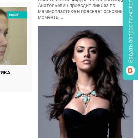
Задать вопрос психологу
Анатольевич проводит ликбез по
маммопластике и поясняет основные
моменты...
ТИКА