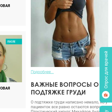
ГОВАЯ
Опрос для врачей
Подробнее...
ВАЖНЫЕ ВОПРОСЫ О
ГОВАЯ
ПОДТЯЖКЕ ГРУДИ
О подтяжке груди написано немало, но у
пациенток все равно остаются вопросы.
Пластический хирург Михайлов Андрей