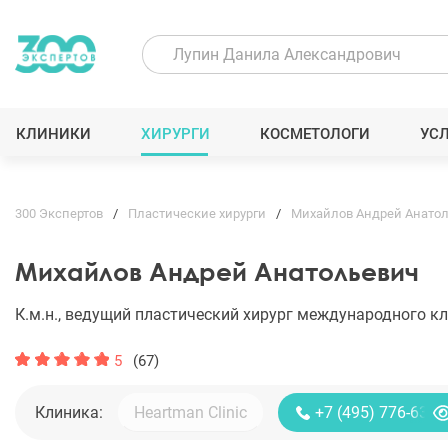
КЛИНИКИ
ХИРУРГИ
КОСМЕТОЛОГИ
УС
300 Экспертов
Пластические хирурги
Михайлов Андрей Анато
Михайлов Андрей Анатольевич
К.м.н., ведущий пластический хирург международного к
5
(67)
Клиника:
+7 (495) 776-63-1