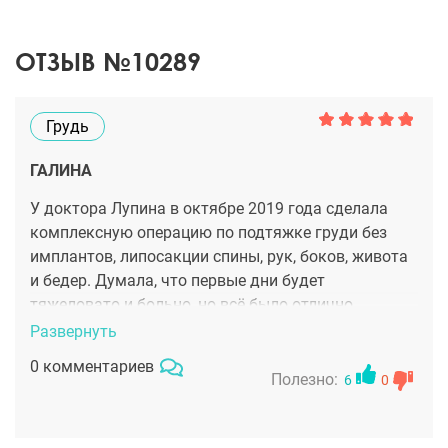
ОТЗЫВ №10289
Грудь
ГАЛИНА
У доктора Лупина в октябре 2019 года сделала
комплексную операцию по подтяжке груди без
имплантов, липосакции спины, рук, боков, живота
и бедер. Думала, что первые дни будет
тяжеловато и больно, но всё было отлично,
прекрасное самочувствие, дискомфорт
Развернуть
переносился отлично под чутким уходом
0 комментариев
медсестёр. Через 2 дня выписана из клиники
Полезно:
6
0
домой. Результатом полностью довольна! После
вторых родов никак не могла убрать проблемные