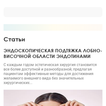
места, а грудь сильно потеряла форму. Сейчас
фигура лучше чем в старших классах)) Отдельно
отмечу скорость реабилитации, уже через 6 дней
после операции вышла на работу, все шло в
обычном режиме. Пожалела только об одном -
почему раньше не решилась, все страшилки в
голове по поводу пластической операции, в моём
Статьи
случае, оказались мифом. Спасибо доктору,
прекрасному анестезиологу и медсёстрам!
ЭНДОСКОПИЧЕСКАЯ ПОДТЯЖКА ЛОБНО-
ВИСОЧНОЙ ОБЛАСТИ ЭНДОТИНАМИ
С каждым годом эстетическая хирургия становится
все более доступной и разнообразной, предлагая
пациентам эффективные методы для достижения
желаемого внешнего вида без значительных
хирургических...