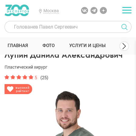
Москва
300 Экспертов
Пластические хирурги
Лупин Данила Александ
ГЛАВНАЯ
ФОТО
УСЛУГИ И ЦЕНЫ
ОТЗЫ
Лупин Данила Александрович
Пластический хирург
5
(25)
высокий
рейтинг