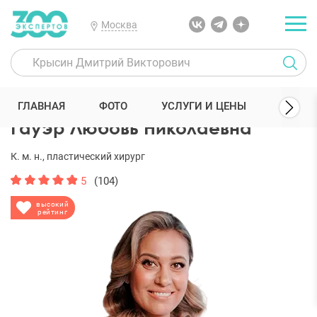
Москва
300 Экспертов
Пластические хирурги
Гауэр Любовь Николаевн
ГЛАВНАЯ
ФОТО
УСЛУГИ И ЦЕНЫ
ОТЗЫ
Гауэр Любовь Николаевна
К. м. н., пластический хирург
5
(104)
высокий
рейтинг