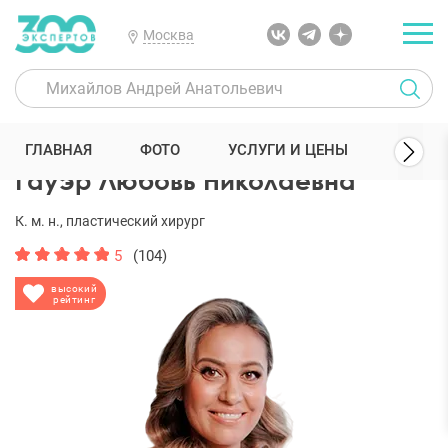
Москва
300 Экспертов
Пластические хирурги
Гауэр Любовь Николаевн
ГЛАВНАЯ
ФОТО
УСЛУГИ И ЦЕНЫ
ОТЗЫ
Гауэр Любовь Николаевна
К. м. н., пластический хирург
5
(104)
высокий
рейтинг