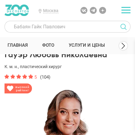
Москва
300 Экспертов
Пластические хирурги
Гауэр Любовь Николаевн
ГЛАВНАЯ
ФОТО
УСЛУГИ И ЦЕНЫ
ОТЗЫ
Гауэр Любовь Николаевна
К. м. н., пластический хирург
5
(104)
высокий
рейтинг