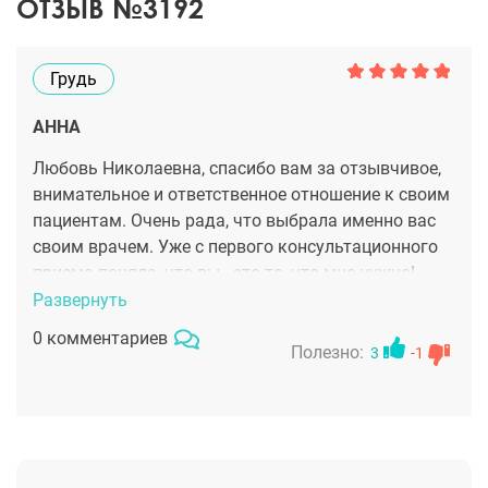
ОТЗЫВ №3192
Грудь
АННА
Любовь Николаевна, спасибо вам за отзывчивое,
внимательное и ответственное отношение к своим
пациентам. Очень рада, что выбрала именно вас
своим врачем. Уже с первого консультационного
приема поняла, что вы - это то, что мне нужно!
Операция по увеличению груди прошла
Развернуть
положительно, я быстро восстановилась и теперь
0 комментариев
радуюсь результату ваших золотых ручек.
Полезно:
3
-1
Спасибо!