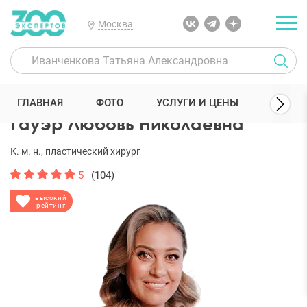
Москва
300 Экспертов
Пластические хирурги
Гауэр Любовь Николаевн
ГЛАВНАЯ
ФОТО
УСЛУГИ И ЦЕНЫ
ОТЗЫ
Гауэр Любовь Николаевна
К. м. н., пластический хирург
5
(104)
высокий
рейтинг