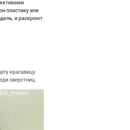
ъективами
он пластику или
дель, и раскроют
орту красавицу
еди сверстниц.