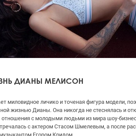
ЗНЬ ДИАНЫ МЕЛИСОН
т миловидное личико и точеная фигура модели, по
ной жизнью Дианы. Она никогда не стеснялась и от
 отношения с молодыми людьми из мира шоу-бизне
тречалась с актером Стасом Шмелевым, а после ра
 музыкантом Егором Кридом.