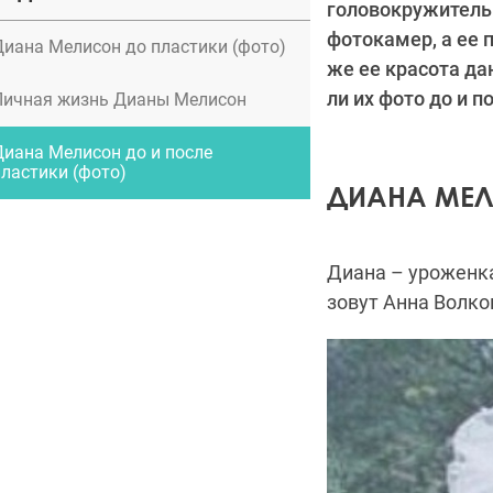
головокружитель
фотокамер, а ее 
Диана Мелисон до пластики (фото)
же ее красота да
ли их фото до и 
Личная жизнь Дианы Мелисон
Диана Мелисон до и после
пластики (фото)
ДИАНА МЕЛ
Диана – уроженка
зовут Анна
Волко