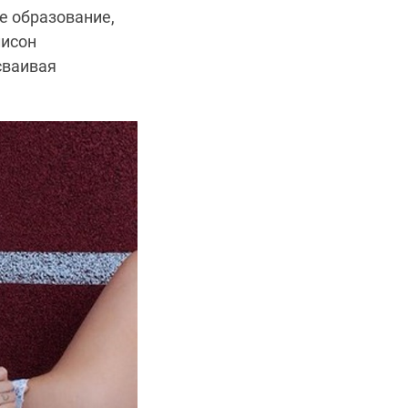
е образование,
лисон
сваивая