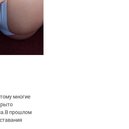
этому многие
крыто
са.В прошлом
сставания