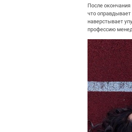
После окончания 
что оправдывает
наверстывает упу
профессию менед