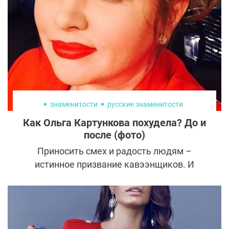
знаменитости
русские знаменитости
Как Ольга Картункова похудела? До и
после (фото)
Приносить смех и радость людям –
истинное призвание кавээнщиков. И
именно внешность юмориста влияет на
амплуа. Капитан команды «Городъ
Пятигорскъ» и несменная участница шоу
«Однажды в России» Ольга Картункова до