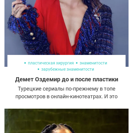
похудения настолько сжилась с образом
гром-бабы, что и после потери веса не
сошла с намеченного пути.
пластическая хирургия
знаменитости
зарубежные знаменитости
Демет Оздемир до и после пластики
Турецкие сериалы по-прежнему в топе
просмотров в онлайн-кинотеатрах. И это
неудивительно — на экране настоящая
сказка: красивые актеры, великолепные
костюмы и интригующий сюжет.
Восточные актрисы-красавицы