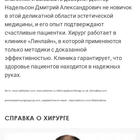
Надельсон Дмитрий Александрович не новичок
в этой деликатной области эстетической
медицины, и его опыт подтверждают
счастливые пациентки. Хирург работает в
клинике «Линлайн», в которой применяются
только методики с доказанной
эффективностью. Клиника гарантирует, что
здоровье пациентов находится в надежных
руках.
Фото: www.safetykart.com, www.pinterest.ru, billericayphysiotherapy.co.uk, dermablue.com,
premierplasticsurgerygroup.com, unsplash/marvin meyer, depositphotos.com/AllaSerebrina
СПРАВКА О ХИРУРГЕ