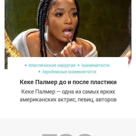
обзавелись армией поклонников. Не стала
исключением и Демет Оздемир, чья
популярность пока только растет. Зрители
обсуждают ее актерский талант, личную
жизнь и, конечно, внешность. От
внимательных поклонников не
ускользнуло, что за несколько лет Демет
Оздемир сильно изменилась.
пластическая хирургия
знаменитости
зарубежные знаменитости
Кеке Палмер до и после пластики
Кеке Палмер — одна из самых ярких
американских актрис, певиц, авторов
песен и телеведущих. За обворожительной
темнокожей знаменитостью следят
миллионы поклонников по всему миру.
Давайте посмотрим, как она выглядела в