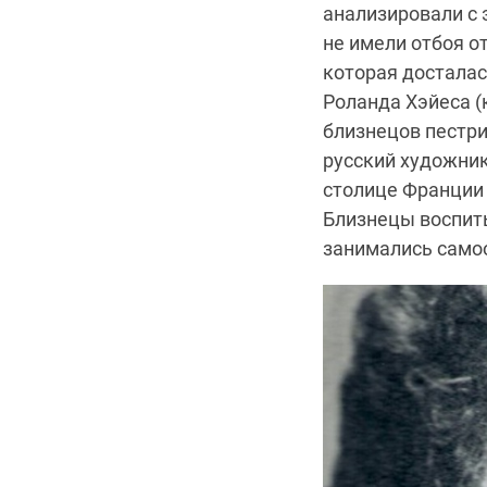
анализировали с 
не имели отбоя о
которая досталас
Роланда Хэйеса (
близнецов пестри
русский художни
столице Франции 
Близнецы воспиты
занимались само