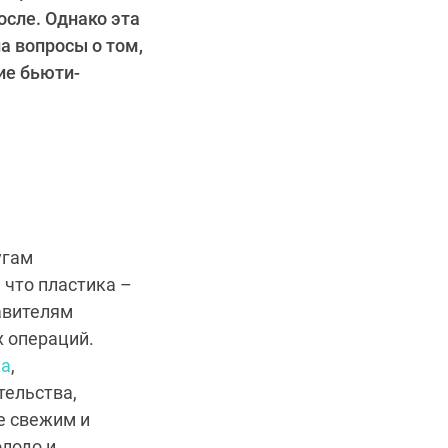
осле. Однако эта
а вопросы о том,
ие бьюти-
угам
 что пластика –
авителям
х операций.
ка
,
тельства,
е свежим и
лодо и