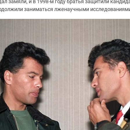
ал замяли, и в 1998-м году братья защитили кандид
родолжили заниматься лженаучными исследованиям