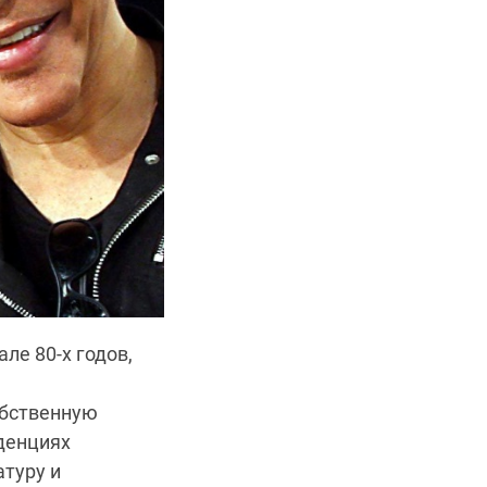
ле 80-х годов,
обственную
денциях
атуру и