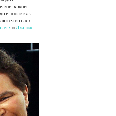
 очень важны
до и после как
аются во всех
саче
и
Дженис