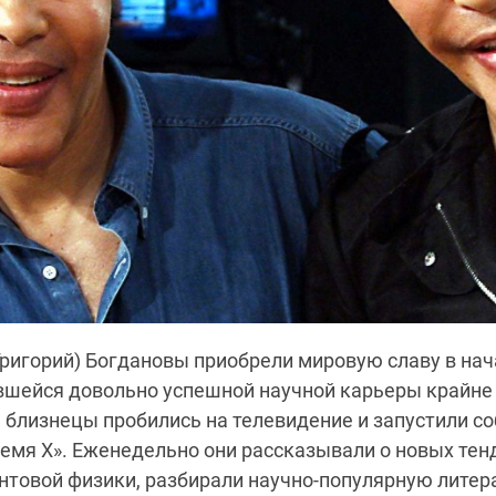
Григорий) Богдановы приобрели мировую славу в нача
авшейся довольно успешной научной карьеры крайне
 близнецы пробились на телевидение и запустили с
емя X». Еженедельно они рассказывали о новых тен
нтовой физики, разбирали научно-популярную литер