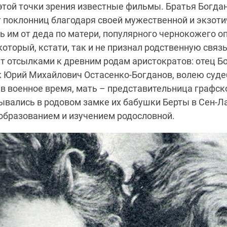
этой точки зрения известные фильмы. Братья Богда
т поклонниц благодаря своей мужественной и экзот
ь им от деда по матери, популярного чернокожего о
который, кстати, так и не признал родственную связ
т отсылками к древним родам аристократов: отец Б
к Юрий Михайлович Остасенко-Богданов, волею суде
в военное время, мать – представительница графско
вались в родовом замке их бабушки Берты в Сен-Ла
образованием и изучением родословной.