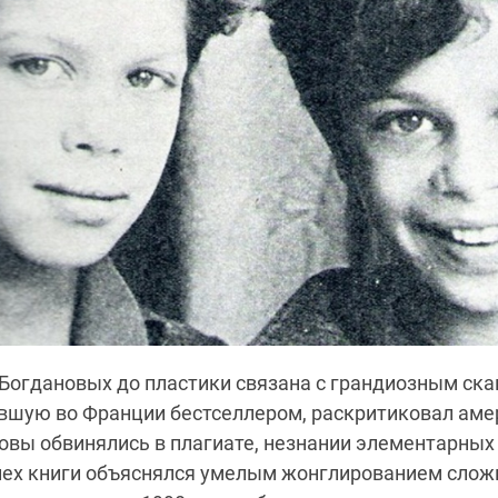
Богдановых до пластики связана с грандиозным ска
тавшую во Франции бестселлером, раскритиковал ам
овы обвинялись в плагиате, незнании элементарных
спех книги объяснялся умелым жонглированием сло