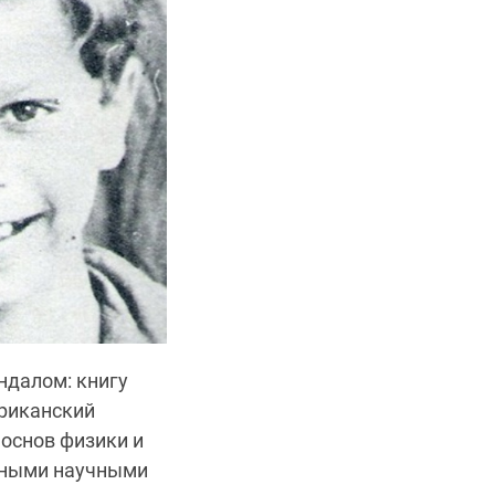
ндалом: книгу
ериканский
 основ физики и
жными научными