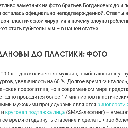
тливо заметных на фото братьев Богдановых до и п
 осталась официально неподтвержденной. Ответы н
твой пластической хирургии и почему злоупотреблен
т стать губительным – в нашей статье.
ГДАНОВЫ ДО ПЛАСТИКИ: ФОТО
 2000-х годов количество мужчин, прибегающих к усл
ургов, увеличилось на 60 %. Долгое время считалось,
енская прерогатива, но в современном мире предст
егодно проводится более 17 миллионов пластически
ными мужскими процедурами являются
ринопласти
и
круговая подтяжка лица
(SMAS-лифтинг) – вмеша
гое время отодвинуть старение и сделать лицо боле
 стороны, в стремлении мужчин выглядеть более мо