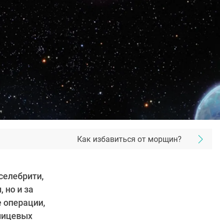
Как избавиться от морщин?
селебрити,
 но и за
 операции,
 лицевых