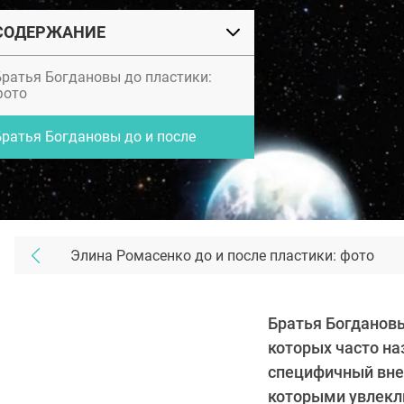
СОДЕРЖАНИЕ
Братья Богдановы до пластики:
фото
Братья Богдановы до и после
Элина Ромасенко до и после пластики: фото
Братья Богданов
которых часто на
специфичный вне
которыми увлекли