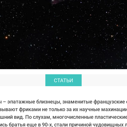
СТАТЬИ
ы – эпатажные близнецы, знаменитые французские 
зывают фриками не только за их научные махинации,
шний вид. По слухам, многочисленные пластические
сь братья еще в 90-х, стали причиной чудовищных