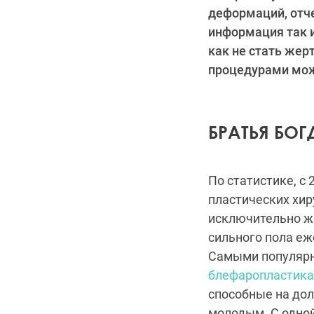
деформаций, отче
информация так и
как не стать жер
процедурами може
БРАТЬЯ БО
По статистике, с
пластических хир
исключительно ж
сильного пола еж
Самыми популяр
блефаропластика
способные на дол
молодым. С одной