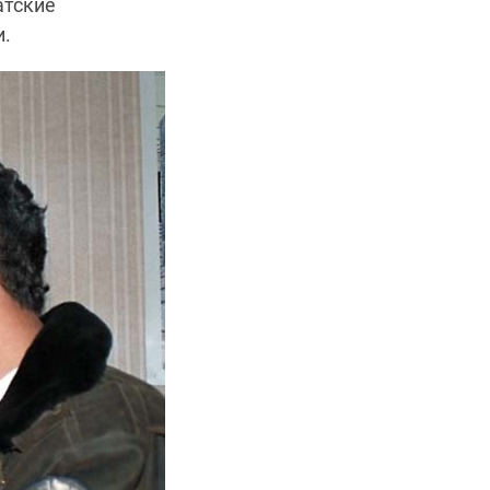
атские
и.