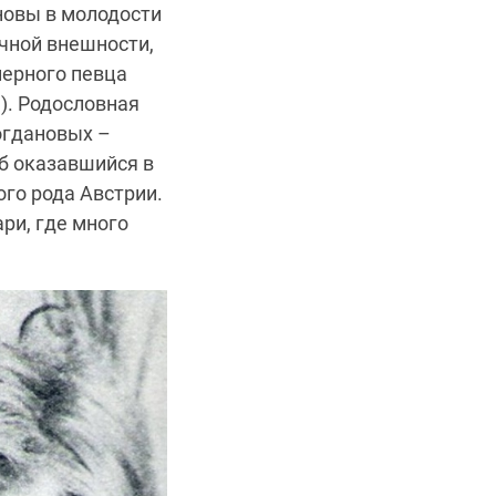
новы в молодости
ичной внешности,
перного певца
ь). Родословная
огдановых –
б оказавшийся в
го рода Австрии.
ри, где много